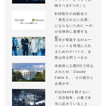
検すべき3つのこと
B2B取引の自動化で
「発見されない企業」
にならないために ーAI
が自律的に連携する
時...
各社が模索するAIエー
ジェントを現場に入れ
るためのデバイス、企
業は何を問うべきか
米政府に公開3日で停止
されたAI「Claude
Fable 5」、その能力と
企業が今...
AIはSaaSを殺さない、
「共存戦争」の裏で本
当に起きていること