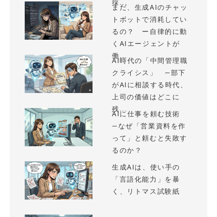
採...
まだ、生成AIのチャッ
トボットで消耗してい
るの？ ー自律的に動
くAIエージェントが
働...
AI時代の「中間管理職
クライシス」 —部下
がAIに相談する時代、
上司の価値はどこに
残...
AIに仕事を頼む技術
—なぜ「営業資料を作
って」と頼むと失敗す
るのか？
生成AIは、使い手の
「言語化能力」を暴
く、リトマス試験紙