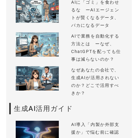
AIに「ゴミ」を食わせ
るな ーAIエージェン
トが賢くなるデータ、
バカになるデータ
AIで業務を自動化する
方法とは ーなぜ、
ChatGPTを配っても仕
事は減らないのか？
なぜあなたの会社で、
生成AIが活用されない
のか？どこで活用すべ
きか？
生成AI活用ガイド
AI導入「内製か外部支
援か」で悩む前に確認