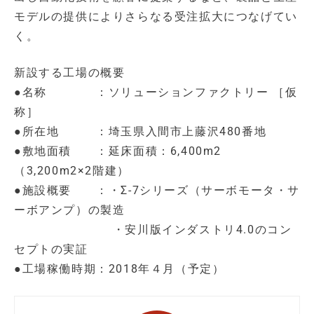
モデルの提供によりさらなる受注拡大につなげてい
く。
新設する工場の概要
●名称 ：ソリューションファクトリー ［仮
称］
●所在地 ：埼玉県入間市上藤沢480番地
●敷地⾯積 ：延床面積：6,400m2
（3,200m2×2階建）
●施設概要 ：・Σ-7シリーズ（サーボモータ・サ
ーボアンプ）の製造
・安川版インダストリ4.0のコン
セプトの実証
●工場稼働時期：2018年４⽉（予定）