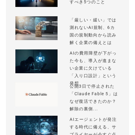
すべき5つのこと
「厳しい・緩い」では
測れないAI規制、6カ
国の規制動向から読み
解く企業の備えとは
AIの費用障壁が下がっ
た今も、導入が進まな
い企業に欠けている
「入り口設計」という
発想
公開3日で停止された
「Claude Fable 5」は
なぜ復活できたのか？
解除の裏側...
AIエージェントが発注
する時代に備える、サ
プライヤーが今すぐ点