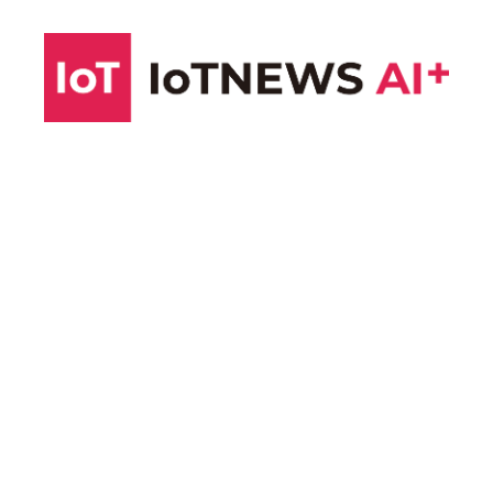
コ
ン
テ
ン
ツ
へ
ス
キ
ッ
プ