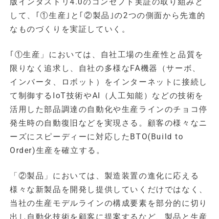
版インダストリ4.0のコンセプト実証の取り組みと
して、｢①生産｣と｢②製品｣の2つの側面から先進的
なものづくりを実証していく。
｢①生産」においては、自社工場の生産性と品質を
限りなく追求し、自社の多様なFA機器（サーボ、
インバータ、ロボット）をインターネットに接続し
て制御するIoT技術やAI（人工知能）などの技術を
活用した部品調達の自動化や生産ラインのチョコ停
発生時の自動復旧などを実現さる。顧客の様々なニ
ーズにスピーディーに対応したBTO(Build to
Order)生産を確立する。
「②製品」においては、製造装置の進化に応える
様々な新製品を開発し提供していくだけではなく、
当社の生産モデルラインの構成要素を部分的に切り
出し自動化技術を顧客に提案するなど、製品と生産