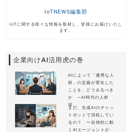
IoTNEWS編集部
IoTに関する様々な情報を取材し、皆様にお届けいたし
ます。
企業向けAI活用虎の巻
AIによって「優秀な人
材」の定義が変化した
ことを、どうみるべき
か —AI時代の人材
採...
まだ、生成AIのチャッ
トボットで消耗してい
るの？ ー自律的に動
くAIエージェントが