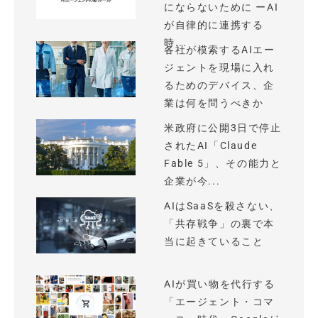
にならないために ーAI
が自律的に連携する
時...
各社が模索するAIエー
ジェントを現場に入れ
るためのデバイス、企
業は何を問うべきか
米政府に公開3日で停止
されたAI「Claude
Fable 5」、その能力と
企業が今...
AIはSaaSを殺さない、
「共存戦争」の裏で本
当に起きていること
AIが買い物を代行する
「エージェント・コマ