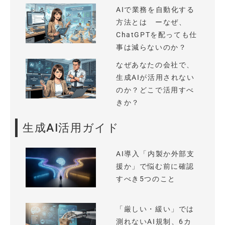
AIで業務を自動化する
方法とは ーなぜ、
ChatGPTを配っても仕
事は減らないのか？
なぜあなたの会社で、
生成AIが活用されない
のか？どこで活用すべ
きか？
生成AI活用ガイド
AI導入「内製か外部支
援か」で悩む前に確認
すべき5つのこと
「厳しい・緩い」では
測れないAI規制、6カ