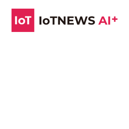
コ
ン
テ
ン
ツ
へ
ス
キ
ッ
プ