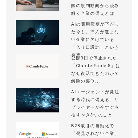
国の規制動向から読み
解く企業の備えとは
AIの費用障壁が下がっ
た今も、導入が進まな
い企業に欠けている
「入り口設計」という
発想
公開3日で停止された
「Claude Fable 5」は
なぜ復活できたのか？
解除の裏側...
AIエージェントが発注
する時代に備える、サ
プライヤーが今すぐ点
検すべき3つのこと
B2B取引の自動化で
「発見されない企業」