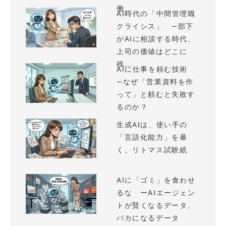
働...
AI時代の「中間管理職
クライシス」 —部下
がAIに相談する時代、
上司の価値はどこに
残...
AIに仕事を頼む技術
—なぜ「営業資料を作
って」と頼むと失敗す
るのか？
生成AIは、使い手の
「言語化能力」を暴
く、リトマス試験紙
AIに「ゴミ」を食わせ
るな ーAIエージェン
トが賢くなるデータ、
バカになるデータ