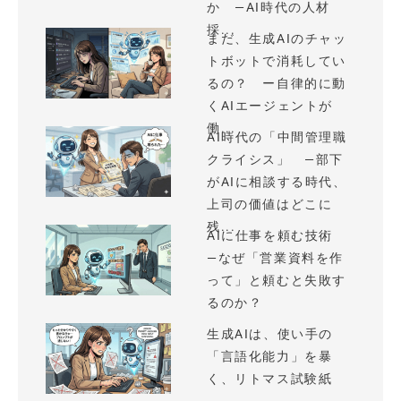
か —AI時代の人材
採...
まだ、生成AIのチャッ
トボットで消耗してい
るの？ ー自律的に動
くAIエージェントが
働...
AI時代の「中間管理職
クライシス」 —部下
がAIに相談する時代、
上司の価値はどこに
残...
AIに仕事を頼む技術
—なぜ「営業資料を作
って」と頼むと失敗す
るのか？
生成AIは、使い手の
「言語化能力」を暴
く、リトマス試験紙