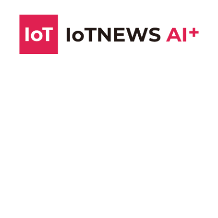
コ
ン
テ
ン
ツ
へ
ス
キ
ッ
プ