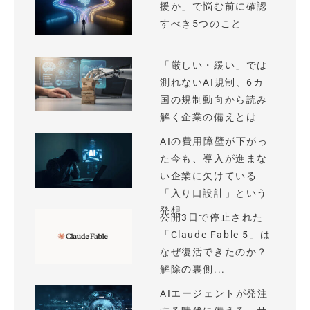
援か」で悩む前に確認
すべき5つのこと
「厳しい・緩い」では
測れないAI規制、6カ
国の規制動向から読み
解く企業の備えとは
AIの費用障壁が下がっ
た今も、導入が進まな
い企業に欠けている
「入り口設計」という
発想
公開3日で停止された
「Claude Fable 5」は
なぜ復活できたのか？
解除の裏側...
AIエージェントが発注