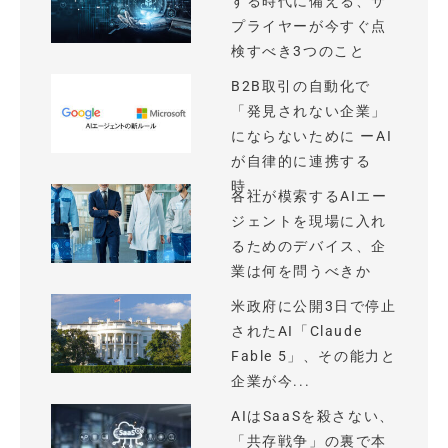
する時代に備える、サ
プライヤーが今すぐ点
検すべき3つのこと
B2B取引の自動化で
「発見されない企業」
にならないために ーAI
が自律的に連携する
時...
各社が模索するAIエー
ジェントを現場に入れ
るためのデバイス、企
業は何を問うべきか
米政府に公開3日で停止
されたAI「Claude
Fable 5」、その能力と
企業が今...
AIはSaaSを殺さない、
「共存戦争」の裏で本