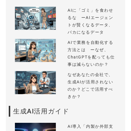
AIに「ゴミ」を食わせ
るな ーAIエージェン
トが賢くなるデータ、
バカになるデータ
AIで業務を自動化する
方法とは ーなぜ、
ChatGPTを配っても仕
事は減らないのか？
なぜあなたの会社で、
生成AIが活用されない
のか？どこで活用すべ
きか？
生成AI活用ガイド
AI導入「内製か外部支