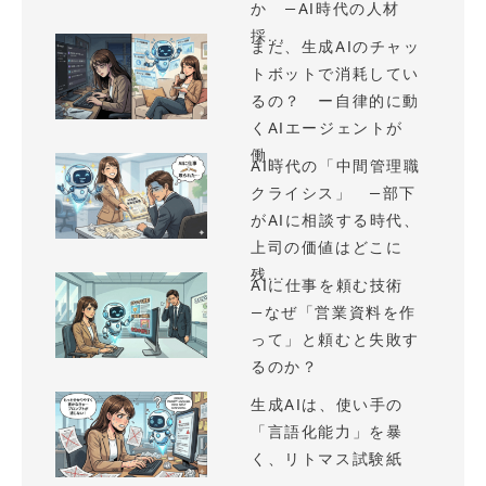
か —AI時代の人材
採...
まだ、生成AIのチャッ
トボットで消耗してい
るの？ ー自律的に動
くAIエージェントが
働...
AI時代の「中間管理職
クライシス」 —部下
がAIに相談する時代、
上司の価値はどこに
残...
AIに仕事を頼む技術
—なぜ「営業資料を作
って」と頼むと失敗す
るのか？
生成AIは、使い手の
「言語化能力」を暴
く、リトマス試験紙