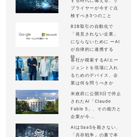
する時代に備える、サ
プライヤーが今すぐ点
検すべき3つのこと
B2B取引の自動化で
「発見されない企業」
にならないために ーAI
が自律的に連携する
時...
各社が模索するAIエー
ジェントを現場に入れ
るためのデバイス、企
業は何を問うべきか
米政府に公開3日で停止
されたAI「Claude
Fable 5」、その能力と
企業が今...
AIはSaaSを殺さない、
「共存戦争」の裏で本