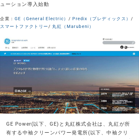
ューション導入始動
企業：
GE（General Electric）
/
Predix（プレディックス）
/
スマートファクトリー
/
丸紅（Marubeni）
GE Power(以下、GE)と丸紅株式会社は、丸紅が所
有する中袖クリーンパワー発電所(以下、中袖クリ