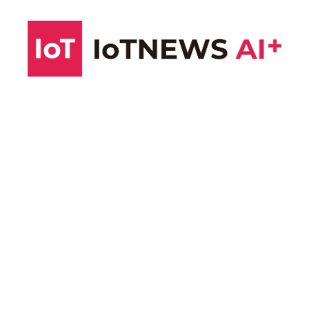
コ
ン
テ
ン
ツ
へ
ス
キ
ッ
プ