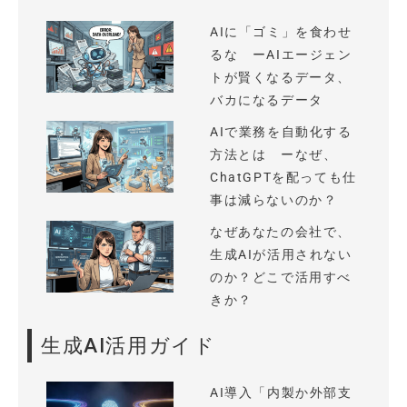
AIに「ゴミ」を食わせ
るな ーAIエージェン
トが賢くなるデータ、
バカになるデータ
AIで業務を自動化する
方法とは ーなぜ、
ChatGPTを配っても仕
事は減らないのか？
なぜあなたの会社で、
生成AIが活用されない
のか？どこで活用すべ
きか？
生成AI活用ガイド
AI導入「内製か外部支