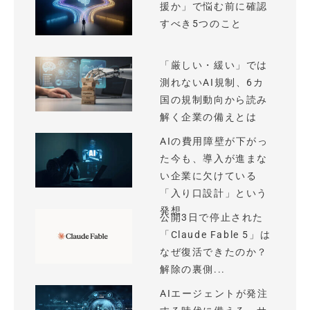
援か」で悩む前に確認
すべき5つのこと
「厳しい・緩い」では
測れないAI規制、6カ
国の規制動向から読み
解く企業の備えとは
AIの費用障壁が下がっ
た今も、導入が進まな
い企業に欠けている
「入り口設計」という
発想
公開3日で停止された
「Claude Fable 5」は
なぜ復活できたのか？
解除の裏側...
AIエージェントが発注