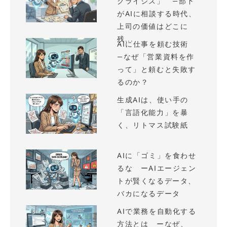
クライシス」 —部下
がAIに相談する時代、
上司の価値はどこに
残...
AIに仕事を頼む技術
—なぜ「営業資料を作
って」と頼むと失敗す
るのか？
生成AIは、使い手の
「言語化能力」を暴
く、リトマス試験紙
AIに「ゴミ」を食わせ
るな ーAIエージェン
トが賢くなるデータ、
バカになるデータ
AIで業務を自動化する
方法とは ーなぜ、