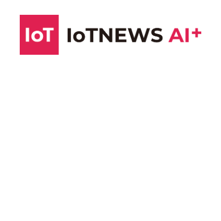
コ
ン
テ
ン
ツ
へ
ス
キ
ッ
プ