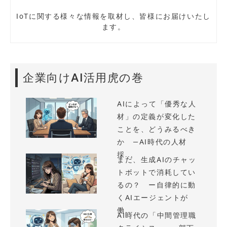
IoTに関する様々な情報を取材し、皆様にお届けいたし
ます。
企業向けAI活用虎の巻
AIによって「優秀な人
材」の定義が変化した
ことを、どうみるべき
か —AI時代の人材
採...
まだ、生成AIのチャッ
トボットで消耗してい
るの？ ー自律的に動
くAIエージェントが
働...
AI時代の「中間管理職