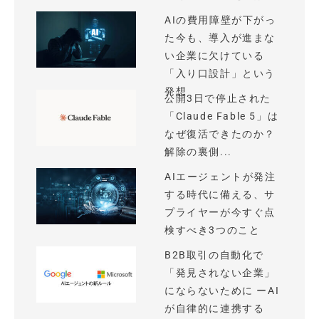
AIの費用障壁が下がっ
た今も、導入が進まな
い企業に欠けている
「入り口設計」という
発想
公開3日で停止された
「Claude Fable 5」は
なぜ復活できたのか？
解除の裏側...
AIエージェントが発注
する時代に備える、サ
プライヤーが今すぐ点
検すべき3つのこと
B2B取引の自動化で
「発見されない企業」
にならないために ーAI
が自律的に連携する