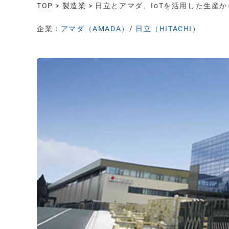
TOP
>
製造業
> 日立とアマダ、IoTを活用した生
企業：
アマダ（AMADA）
/
日立（HITACHI）