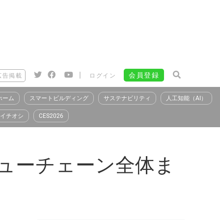
|
会員登録
広告掲載
ログイン
ホーム
スマートビルディング
サステナビリティ
人工知能（AI）
イチオシ
CES2026
リューチェーン全体ま