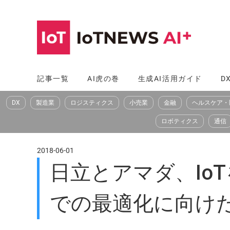
コ
ン
テ
ン
ツ
記事一覧
AI虎の巻
生成AI活用ガイド
D
へ
DX
製造業
ロジスティクス
小売業
金融
ヘルスケア・
ス
キ
ロボティクス
通信
ッ
プ
2018-06-01
日立とアマダ、Io
での最適化に向け