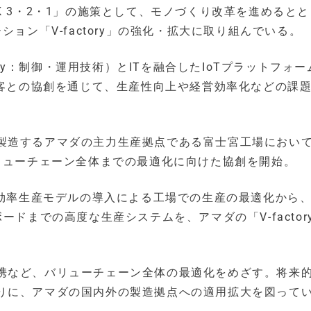
K 3・2・1」の施策として、モノづくり改革を進めると
ョン「V-factory」の強化・拡大に取り組んでいる。
nology：制御・運用技術）とITを融合したIoTプラットフォー
顧客との協創を通じて、生産性向上や経営効率化などの課
製造するアマダの主力生産拠点である富士宮工場におい
リューチェーン全体までの最適化に向けた協創を開始。
高効率生産モデルの導入による工場での生産の最適化から
ードまでの高度な生産システムを、アマダの「V-factor
携など、バリューチェーン全体の最適化をめざす。将来
りに、アマダの国内外の製造拠点への適用拡大を図って