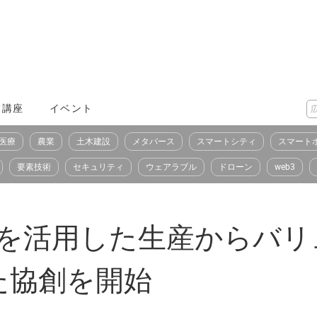
X講座
イベント
医療
農業
土木建設
メタバース
スマートシティ
スマート
要素技術
セキュリティ
ウェアラブル
ドローン
web3
Tを活用した生産からバ
た協創を開始