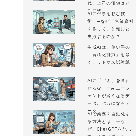
代、上司の価値はど
こに残...
AIに仕事を頼む技
術 —なぜ「営業資料
を作って」と頼むと
失敗するのか？
生成AIは、使い手の
「言語化能力」を暴
く、リトマス試験紙
AIに「ゴミ」を食わ
せるな ーAIエージ
ェントが賢くなるデ
ータ、バカになるデ
ータ
AIで業務を自動化す
る方法とは ーな
ぜ、ChatGPTを配っ