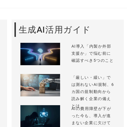
生成AI活用ガイド
AI導入「内製か外部
支援か」で悩む前に
確認すべき5つのこと
「厳しい・緩い」で
は測れないAI規制、6
カ国の規制動向から
読み解く企業の備え
とは
AIの費用障壁が下が
った今も、導入が進
まない企業に欠けて