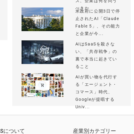
ス、企業は何を問う
べきか
米政府に公開3日で停
止されたAI「Claude
Fable 5」、その能力
と企業が今...
AIはSaaSを殺さな
い、「共存戦争」の
裏で本当に起きてい
ること
AIが買い物を代行す
る「エージェント・
コマース」時代、
Googleが提唱する
Univ...
EWSについて
産業別カテゴリー