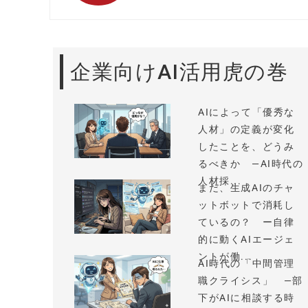
企業向けAI活用虎の巻
AIによって「優秀な
人材」の定義が変化
したことを、どうみ
るべきか —AI時代の
人材採...
まだ、生成AIのチャ
ットボットで消耗し
ているの？ ー自律
的に動くAIエージェ
ントが働...
AI時代の「中間管理
職クライシス」 —部
下がAIに相談する時