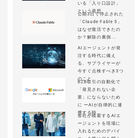
いる「入り口設計」
という発想
公開3日で停止された
「Claude Fable 5」
はなぜ復活できたの
か？解除の裏側...
AIエージェントが発
注する時代に備え
る、サプライヤーが
今すぐ点検すべき3つ
のこと
B2B取引の自動化で
「発見されない企
業」にならないため
に ーAIが自律的に連
携する時...
各社が模索するAIエ
ージェントを現場に
入れるためのデバイ