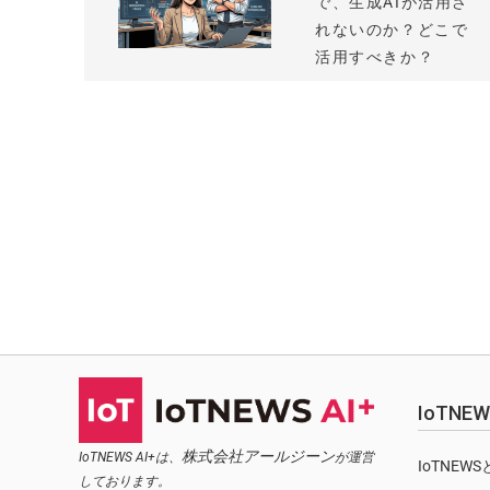
で、生成AIが活用さ
れないのか？どこで
活用すべきか？
IoTN
株式会社アールジーン
IoTNEWS AI+は、
が運営
IoTNEW
しております。