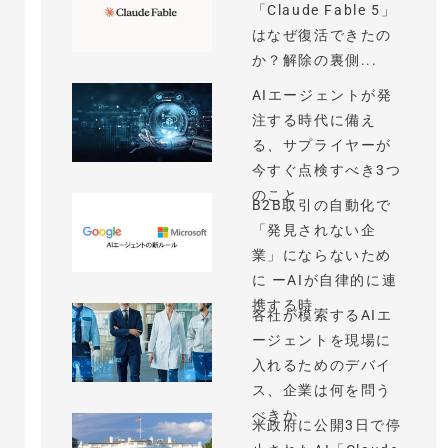
「Claude Fable 5」
はなぜ復活できたの
か？解除の裏側...
AIエージェントが発
注する時代に備え
る、サプライヤーが
今すぐ点検すべき3つ
のこと
B2B取引の自動化で
「発見されない企
業」にならないため
に ーAIが自律的に連
携する時...
各社が模索するAIエ
ージェントを現場に
入れるためのデバイ
ス、企業は何を問う
べきか
米政府に公開3日で停