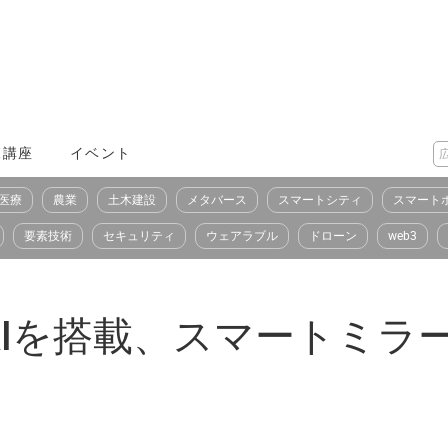
X講座
イベント
医療
農業
土木建設
メタバース
スマートシティ
スマート
要素技術
セキュリティ
ウェアラブル
ドローン
web3
Iを搭載、スマートミラー「