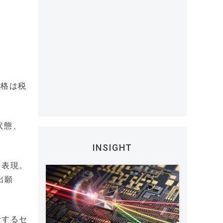
価格は税
状態、
。
INSIGHT
を表現。
出願
析するセ