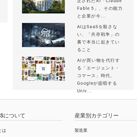
止されたAI「Claude
Fable 5」、その能力
と企業が今...
AIはSaaSを殺さな
い、「共存戦争」の
裏で本当に起きてい
ること
AIが買い物を代行す
る「エージェント・
コマース」時代、
Googleが提唱する
Univ...
EWSについて
産業別カテゴリー
Sとは
製造業