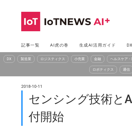
コ
ン
テ
ン
ツ
記事一覧
AI虎の巻
生成AI活用ガイド
D
へ
DX
製造業
ロジスティクス
小売業
金融
ヘルスケア・
ス
キ
ロボティクス
通信
ッ
プ
2018-10-11
センシング技術とA
付開始