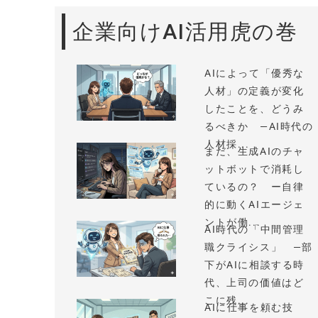
企業向けAI活用虎の巻
AIによって「優秀な
人材」の定義が変化
したことを、どうみ
るべきか —AI時代の
人材採...
まだ、生成AIのチャ
ットボットで消耗し
ているの？ ー自律
的に動くAIエージェ
ントが働...
AI時代の「中間管理
職クライシス」 —部
下がAIに相談する時
代、上司の価値はど
こに残...
AIに仕事を頼む技