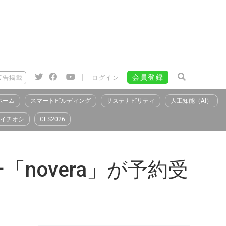
|
会員登録
広告掲載
ログイン
ホーム
スマートビルディング
サステナビリティ
人工知能（AI）
イチオシ
CES2026
novera」が予約受