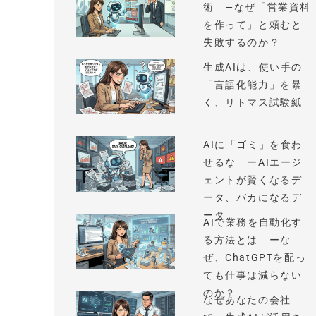
術 —なぜ「営業資料
を作って」と頼むと
失敗するのか？
生成AIは、使い手の
「言語化能力」を暴
く、リトマス試験紙
AIに「ゴミ」を食わ
せるな ーAIエージ
ェントが賢くなるデ
ータ、バカになるデ
ータ
AIで業務を自動化す
る方法とは ーな
ぜ、ChatGPTを配っ
ても仕事は減らない
のか？
なぜあなたの会社