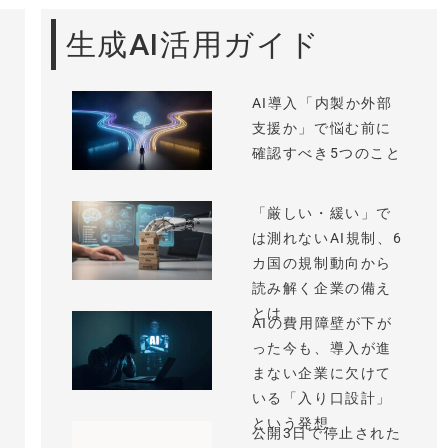
生成AI活用ガイド
AI導入「内製か外部
支援か」で悩む前に
確認すべき5つのこと
「厳しい・緩い」で
は測れないAI規制、6
カ国の規制動向から
読み解く企業の備え
とは
AIの費用障壁が下が
った今も、導入が進
まない企業に欠けて
いる「入り口設計」
という発想
公開3日で停止された