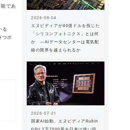
可能であ
2026-08-04
エヌビディアが40億ドルを投じた
かる
「シリコンフォトニクス」とは何
持つポ
か ―AIデータセンターは電気配
線の限界を越えられるか
2026-07-21
国家AI始動、エヌビディアRubin
GPU 2万7500基を日本は使い切