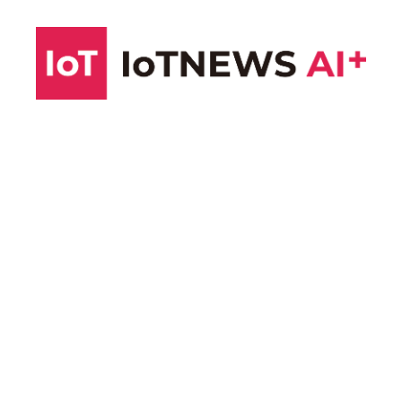
コ
ン
テ
ン
ツ
へ
ス
キ
ッ
プ