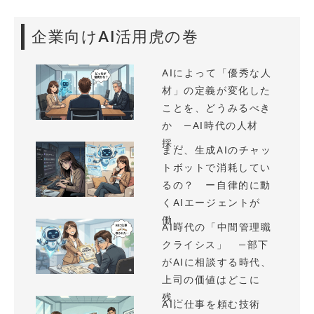
企業向けAI活用虎の巻
AIによって「優秀な人
材」の定義が変化した
ことを、どうみるべき
か —AI時代の人材
採...
まだ、生成AIのチャッ
トボットで消耗してい
るの？ ー自律的に動
くAIエージェントが
働...
AI時代の「中間管理職
クライシス」 —部下
がAIに相談する時代、
上司の価値はどこに
残...
AIに仕事を頼む技術