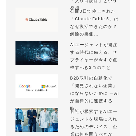
「入り口設計」という
発想
公開3日で停止された
「Claude Fable 5」は
なぜ復活できたのか？
解除の裏側...
AIエージェントが発注
する時代に備える、サ
プライヤーが今すぐ点
検すべき3つのこと
B2B取引の自動化で
「発見されない企業」
にならないために ーAI
が自律的に連携する
時...
各社が模索するAIエー
ジェントを現場に入れ
るためのデバイス、企
業は何を問うべきか