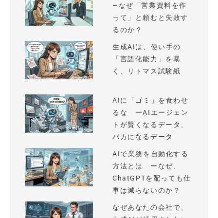
—なぜ「営業資料を作
って」と頼むと失敗す
るのか？
生成AIは、使い手の
「言語化能力」を暴
く、リトマス試験紙
AIに「ゴミ」を食わせ
るな ーAIエージェン
トが賢くなるデータ、
バカになるデータ
AIで業務を自動化する
方法とは ーなぜ、
ChatGPTを配っても仕
事は減らないのか？
なぜあなたの会社で、