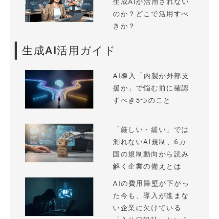
生成AIが活用されない
のか？どこで活用すべ
きか？
生成AI活用ガイド
AI導入「内製か外部支
援か」で悩む前に確認
すべき5つのこと
「厳しい・緩い」では
測れないAI規制、6カ
国の規制動向から読み
解く企業の備えとは
AIの費用障壁が下がっ
た今も、導入が進まな
い企業に欠けている