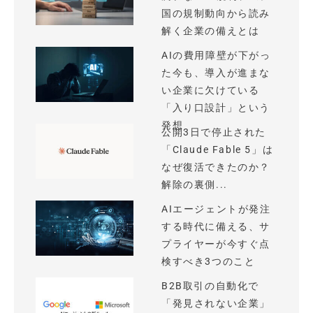
国の規制動向から読み
解く企業の備えとは
AIの費用障壁が下がっ
た今も、導入が進まな
い企業に欠けている
「入り口設計」という
発想
公開3日で停止された
「Claude Fable 5」は
なぜ復活できたのか？
解除の裏側...
AIエージェントが発注
する時代に備える、サ
プライヤーが今すぐ点
検すべき3つのこと
B2B取引の自動化で
「発見されない企業」