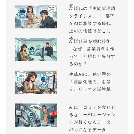
働...
AI時代の「中間管理職
クライシス」 —部下
がAIに相談する時代、
上司の価値はどこに
残...
AIに仕事を頼む技術
—なぜ「営業資料を作
って」と頼むと失敗す
るのか？
生成AIは、使い手の
「言語化能力」を暴
く、リトマス試験紙
AIに「ゴミ」を食わせ
るな ーAIエージェン
トが賢くなるデータ、
バカになるデータ