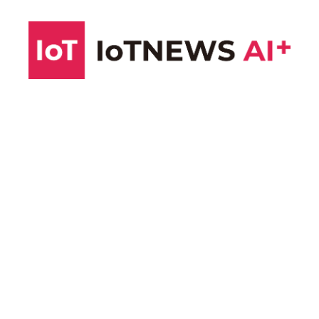
コ
ン
テ
ン
ツ
へ
ス
キ
ッ
プ