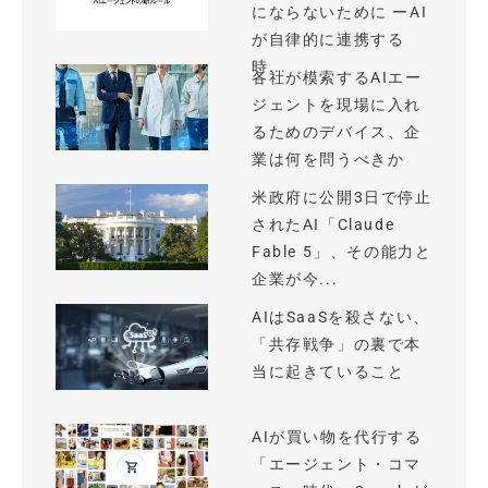
にならないために ーAI
が自律的に連携する
時...
各社が模索するAIエー
ジェントを現場に入れ
るためのデバイス、企
業は何を問うべきか
米政府に公開3日で停止
されたAI「Claude
Fable 5」、その能力と
企業が今...
AIはSaaSを殺さない、
「共存戦争」の裏で本
当に起きていること
AIが買い物を代行する
「エージェント・コマ