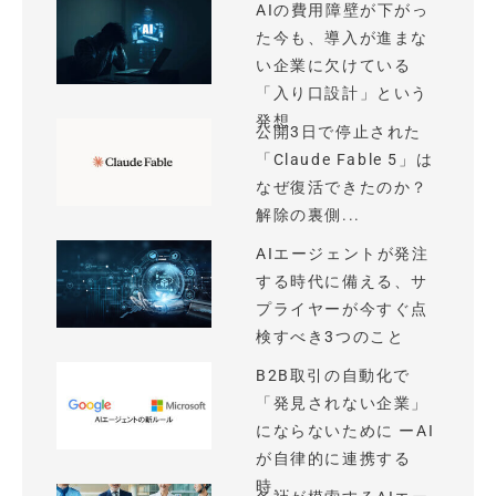
AIの費用障壁が下がっ
た今も、導入が進まな
い企業に欠けている
「入り口設計」という
発想
公開3日で停止された
「Claude Fable 5」は
なぜ復活できたのか？
解除の裏側...
AIエージェントが発注
する時代に備える、サ
プライヤーが今すぐ点
検すべき3つのこと
B2B取引の自動化で
「発見されない企業」
にならないために ーAI
が自律的に連携する
時...