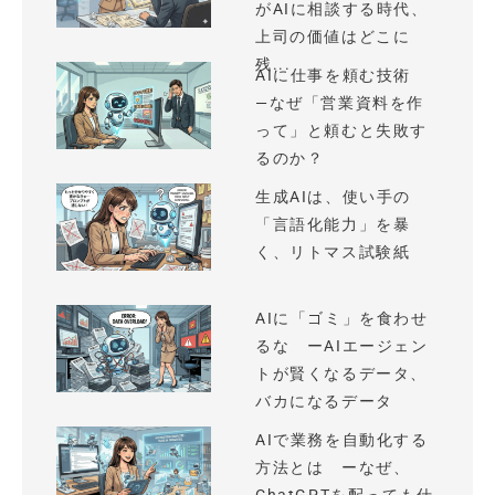
がAIに相談する時代、
上司の価値はどこに
残...
AIに仕事を頼む技術
—なぜ「営業資料を作
って」と頼むと失敗す
るのか？
生成AIは、使い手の
「言語化能力」を暴
く、リトマス試験紙
AIに「ゴミ」を食わせ
るな ーAIエージェン
トが賢くなるデータ、
バカになるデータ
AIで業務を自動化する
方法とは ーなぜ、