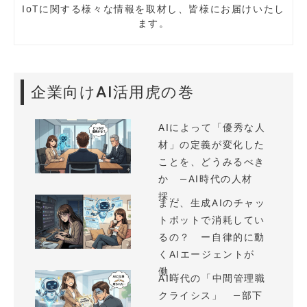
IoTに関する様々な情報を取材し、皆様にお届けいたし
ます。
企業向けAI活用虎の巻
AIによって「優秀な人
材」の定義が変化した
ことを、どうみるべき
か —AI時代の人材
採...
まだ、生成AIのチャッ
トボットで消耗してい
るの？ ー自律的に動
くAIエージェントが
働...
AI時代の「中間管理職
クライシス」 —部下