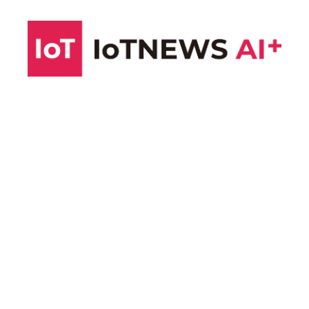
コ
ン
テ
ン
ツ
へ
ス
キ
ッ
プ