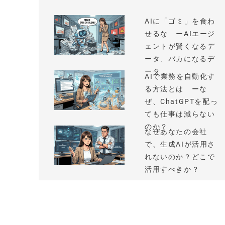
AIに「ゴミ」を食わ
せるな ーAIエージ
ェントが賢くなるデ
ータ、バカになるデ
ータ
AIで業務を自動化す
る方法とは ーな
ぜ、ChatGPTを配っ
ても仕事は減らない
のか？
なぜあなたの会社
で、生成AIが活用さ
れないのか？どこで
活用すべきか？