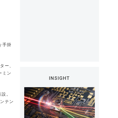
を手掛
ーター、
ーミン
INSIGHT
新設。
コンテン