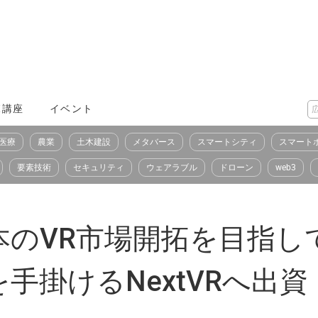
X講座
イベント
医療
農業
土木建設
メタバース
スマートシティ
スマート
要素技術
セキュリティ
ウェアラブル
ドローン
web3
のVR市場開拓を目指し
手掛けるNextVRへ出資