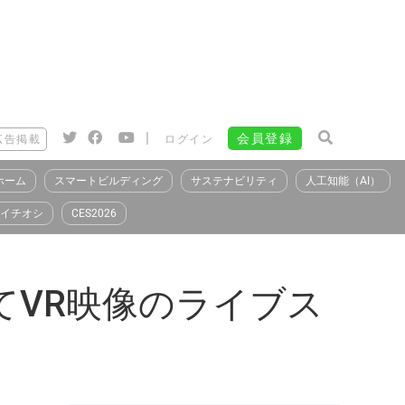
|
会員登録
広告掲載
ログイン
ホーム
スマートビルディング
サステナビリティ
人工知能（AI）
イチオシ
CES2026
てVR映像のライブス