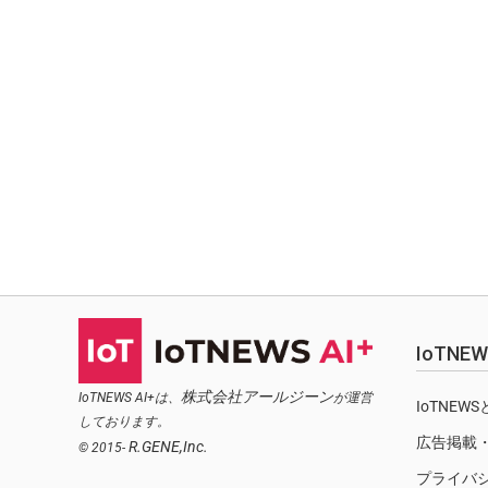
IoTN
株式会社アールジーン
IoTNEWS AI+は、
が運営
IoTNEW
しております。
広告掲載
R.GENE,Inc.
© 2015-
プライバ