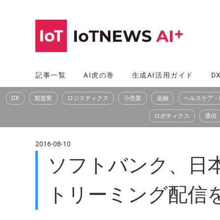
コ
ン
テ
ン
ツ
記事一覧
AI虎の巻
生成AI活用ガイド
D
へ
DX
製造業
ロジスティクス
小売業
金融
ヘルスケア・
ス
キ
ロボティクス
通信
ッ
プ
2016-08-10
ソフトバンク、日本
トリーミング配信を