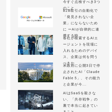
今すぐ点検すべき3つ
のこと
B2B取引の自動化で
「発見されない企
業」にならないため
に ーAIが自律的に連
携する時...
各社が模索するAIエ
ージェントを現場に
入れるためのデバイ
ス、企業は何を問う
べきか
米政府に公開3日で停
止されたAI「Claude
Fable 5」、その能力
と企業が今...
AIはSaaSを殺さな
い、「共存戦争」の
裏で本当に起きてい
ること