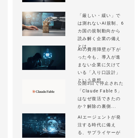
「厳しい・緩い」で
は測れないAI規制、6
カ国の規制動向から
読み解く企業の備え
とは
AIの費用障壁が下が
った今も、導入が進
まない企業に欠けて
いる「入り口設計」
という発想
公開3日で停止された
「Claude Fable 5」
はなぜ復活できたの
か？解除の裏側...
AIエージェントが発
注する時代に備え
る、サプライヤーが