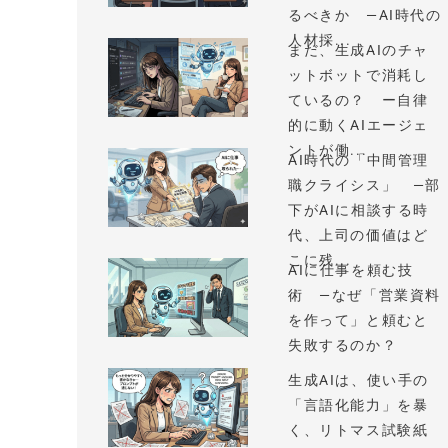
るべきか —AI時代の
人材採...
まだ、生成AIのチャ
ットボットで消耗し
ているの？ ー自律
的に動くAIエージェ
ントが働...
AI時代の「中間管理
職クライシス」 —部
下がAIに相談する時
代、上司の価値はど
こに残...
AIに仕事を頼む技
術 —なぜ「営業資料
を作って」と頼むと
失敗するのか？
生成AIは、使い手の
「言語化能力」を暴
く、リトマス試験紙