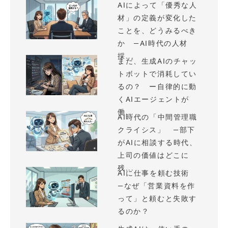
AIによって「優秀な人
材」の定義が変化した
ことを、どうみるべき
か —AI時代の人材
採...
まだ、生成AIのチャッ
トボットで消耗してい
るの？ ー自律的に動
くAIエージェントが
働...
AI時代の「中間管理職
クライシス」 —部下
がAIに相談する時代、
上司の価値はどこに
残...
AIに仕事を頼む技術
—なぜ「営業資料を作
って」と頼むと失敗す
るのか？