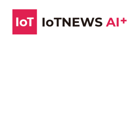
コ
ン
テ
ン
ツ
へ
ス
キ
ッ
プ