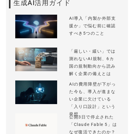
生成AI活用ガイド
AI導入「内製か外部支
援か」で悩む前に確認
すべき5つのこと
「厳しい・緩い」では
測れないAI規制、6カ
国の規制動向から読み
解く企業の備えとは
AIの費用障壁が下がっ
た今も、導入が進まな
い企業に欠けている
「入り口設計」という
発想
公開3日で停止された
「Claude Fable 5」は
なぜ復活できたのか？