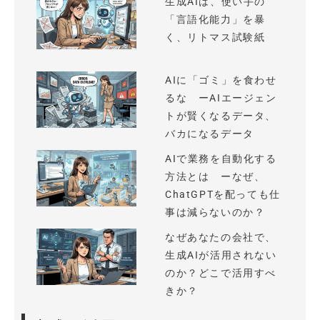
生成AIは、使い手の
「言語化能力」を暴
く、リトマス試験紙
AIに「ゴミ」を食わせ
るな ーAIエージェン
トが賢くなるデータ、
バカになるデータ
AIで業務を自動化する
方法とは ーなぜ、
ChatGPTを配っても仕
事は減らないのか？
なぜあなたの会社で、
生成AIが活用されない
のか？どこで活用すべ
きか？