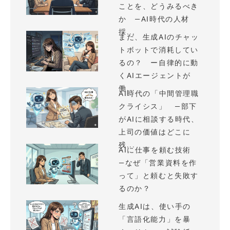
ことを、どうみるべき
か —AI時代の人材
採...
まだ、生成AIのチャッ
トボットで消耗してい
るの？ ー自律的に動
くAIエージェントが
働...
AI時代の「中間管理職
クライシス」 —部下
がAIに相談する時代、
上司の価値はどこに
残...
AIに仕事を頼む技術
—なぜ「営業資料を作
って」と頼むと失敗す
るのか？
生成AIは、使い手の
「言語化能力」を暴