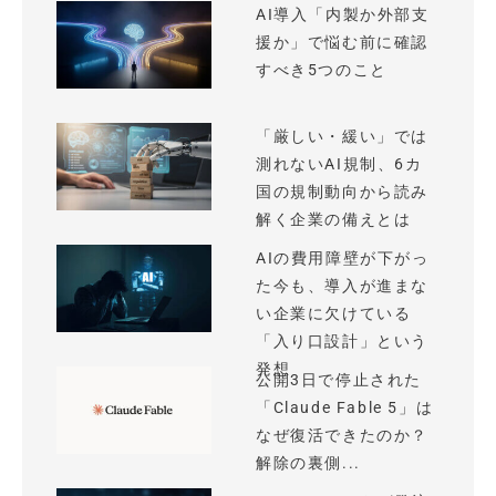
AI導入「内製か外部支
援か」で悩む前に確認
すべき5つのこと
「厳しい・緩い」では
測れないAI規制、6カ
国の規制動向から読み
解く企業の備えとは
AIの費用障壁が下がっ
た今も、導入が進まな
い企業に欠けている
「入り口設計」という
発想
公開3日で停止された
「Claude Fable 5」は
なぜ復活できたのか？
解除の裏側...