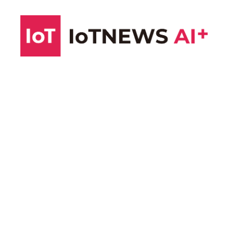
コ
ン
テ
ン
ツ
へ
ス
キ
ッ
プ