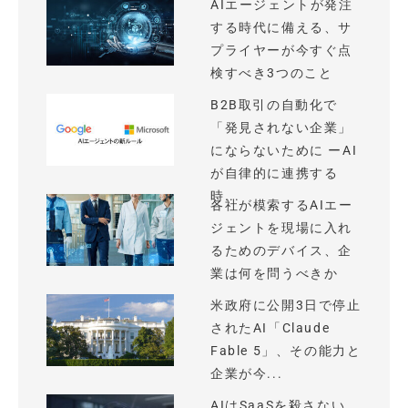
AIエージェントが発注
する時代に備える、サ
プライヤーが今すぐ点
検すべき3つのこと
B2B取引の自動化で
「発見されない企業」
にならないために ーAI
が自律的に連携する
時...
各社が模索するAIエー
ジェントを現場に入れ
るためのデバイス、企
業は何を問うべきか
米政府に公開3日で停止
されたAI「Claude
Fable 5」、その能力と
企業が今...
AIはSaaSを殺さない、