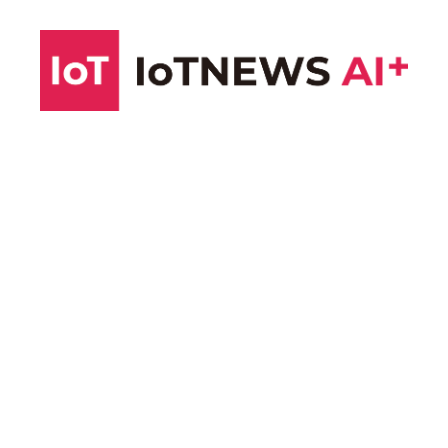
コ
ン
テ
ン
ツ
へ
ス
キ
ッ
プ