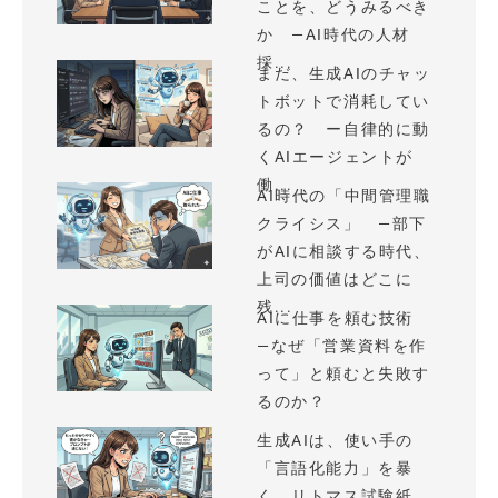
ことを、どうみるべき
か —AI時代の人材
採...
まだ、生成AIのチャッ
トボットで消耗してい
るの？ ー自律的に動
くAIエージェントが
働...
AI時代の「中間管理職
クライシス」 —部下
がAIに相談する時代、
上司の価値はどこに
残...
AIに仕事を頼む技術
—なぜ「営業資料を作
って」と頼むと失敗す
るのか？
生成AIは、使い手の
「言語化能力」を暴
く、リトマス試験紙