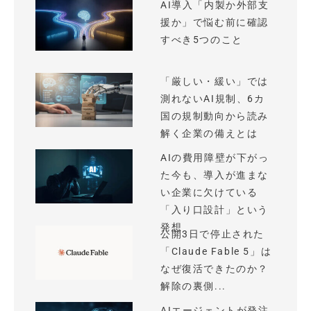
AI導入「内製か外部支
援か」で悩む前に確認
すべき5つのこと
「厳しい・緩い」では
測れないAI規制、6カ
国の規制動向から読み
解く企業の備えとは
AIの費用障壁が下がっ
た今も、導入が進まな
い企業に欠けている
「入り口設計」という
発想
公開3日で停止された
「Claude Fable 5」は
なぜ復活できたのか？
解除の裏側...
AIエージェントが発注