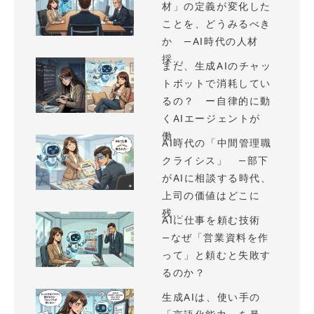
材」の定義が変化した
ことを、どうみるべき
か —AI時代の人材
採...
まだ、生成AIのチャッ
トボットで消耗してい
るの？ ー自律的に動
くAIエージェントが
働...
AI時代の「中間管理職
クライシス」 —部下
がAIに相談する時代、
上司の価値はどこに
残...
AIに仕事を頼む技術
—なぜ「営業資料を作
って」と頼むと失敗す
るのか？
生成AIは、使い手の