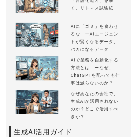
「言語化能力」を暴
く、リトマス試験紙
AIに「ゴミ」を食わせ
るな ーAIエージェン
トが賢くなるデータ、
バカになるデータ
AIで業務を自動化する
方法とは ーなぜ、
ChatGPTを配っても仕
事は減らないのか？
なぜあなたの会社で、
生成AIが活用されない
のか？どこで活用すべ
きか？
生成AI活用ガイド