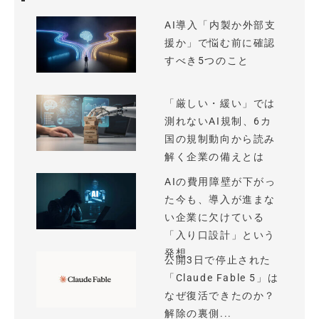
AI導入「内製か外部支
援か」で悩む前に確認
すべき5つのこと
「厳しい・緩い」では
測れないAI規制、6カ
国の規制動向から読み
解く企業の備えとは
AIの費用障壁が下がっ
た今も、導入が進まな
い企業に欠けている
「入り口設計」という
発想
公開3日で停止された
「Claude Fable 5」は
なぜ復活できたのか？
解除の裏側...