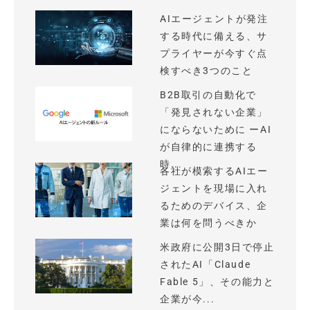
AIエージェントが発注
する時代に備える、サ
プライヤーが今すぐ点
検すべき3つのこと
B2B取引の自動化で
「発見されない企業」
にならないために ーAI
が自律的に連携する
時...
各社が模索するAIエー
ジェントを現場に入れ
るためのデバイス、企
業は何を問うべきか
米政府に公開3日で停止
されたAI「Claude
Fable 5」、その能力と
企業が今...