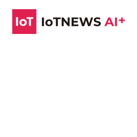
コ
ン
テ
ン
ツ
へ
ス
キ
ッ
プ