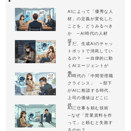
AIによって「優秀な人
材」の定義が変化した
ことを、どうみるべき
か —AI時代の人材
採...
まだ、生成AIのチャッ
トボットで消耗してい
るの？ ー自律的に動
くAIエージェントが
働...
AI時代の「中間管理職
クライシス」 —部下
がAIに相談する時代、
上司の価値はどこに
残...
AIに仕事を頼む技術
—なぜ「営業資料を作
って」と頼むと失敗す
るのか？