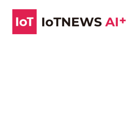
コ
ン
テ
ン
ツ
へ
ス
キ
ッ
プ