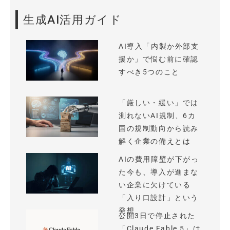
生成AI活用ガイド
AI導入「内製か外部支
援か」で悩む前に確認
すべき5つのこと
「厳しい・緩い」では
測れないAI規制、6カ
国の規制動向から読み
解く企業の備えとは
AIの費用障壁が下がっ
た今も、導入が進まな
い企業に欠けている
「入り口設計」という
発想
公開3日で停止された
「Claude Fable 5」は