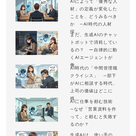
AIによって「優秀な人
材」の定義が変化した
ことを、どうみるべき
か —AI時代の人材
採...
まだ、生成AIのチャッ
トボットで消耗してい
るの？ ー自律的に動
くAIエージェントが
働...
AI時代の「中間管理職
クライシス」 —部下
がAIに相談する時代、
上司の価値はどこに
残...
AIに仕事を頼む技術
—なぜ「営業資料を作
って」と頼むと失敗す
るのか？
生成AIは、使い手の