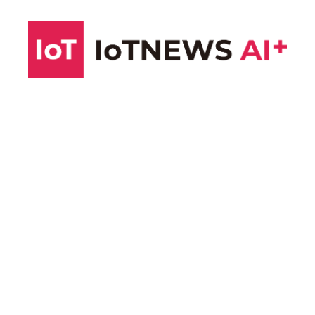
コ
ン
テ
ン
ツ
へ
ス
キ
ッ
プ