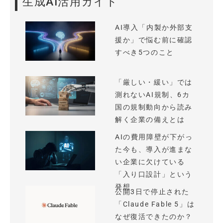
生成AI活用ガイド
AI導入「内製か外部支
援か」で悩む前に確認
すべき5つのこと
「厳しい・緩い」では
測れないAI規制、6カ
国の規制動向から読み
解く企業の備えとは
AIの費用障壁が下がっ
た今も、導入が進まな
い企業に欠けている
「入り口設計」という
発想
公開3日で停止された
「Claude Fable 5」は
なぜ復活できたのか？