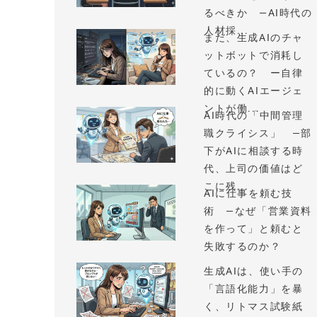
るべきか —AI時代の
人材採...
まだ、生成AIのチャ
ットボットで消耗し
ているの？ ー自律
的に動くAIエージェ
ントが働...
AI時代の「中間管理
職クライシス」 —部
下がAIに相談する時
代、上司の価値はど
こに残...
AIに仕事を頼む技
術 —なぜ「営業資料
を作って」と頼むと
失敗するのか？
生成AIは、使い手の
「言語化能力」を暴
く、リトマス試験紙