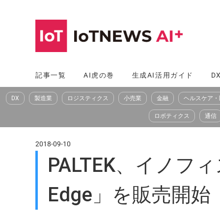
コ
ン
テ
ン
ツ
記事一覧
AI虎の巻
生成AI活用ガイド
D
へ
DX
製造業
ロジスティクス
小売業
金融
ヘルスケア・
ス
キ
ロボティクス
通信
ッ
プ
2018-09-10
PALTEK、イノ
Edge」を販売開始