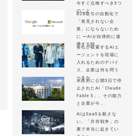
今すぐ点検すべき3つ
のこと
B2B取引の自動化で
「発見されない企
業」にならないため
に ーAIが自律的に連
携する時...
各社が模索するAIエ
ージェントを現場に
入れるためのデバイ
ス、企業は何を問う
べきか
米政府に公開3日で停
止されたAI「Claude
Fable 5」、その能力
と企業が今...
AIはSaaSを殺さな
い、「共存戦争」の
裏で本当に起きてい