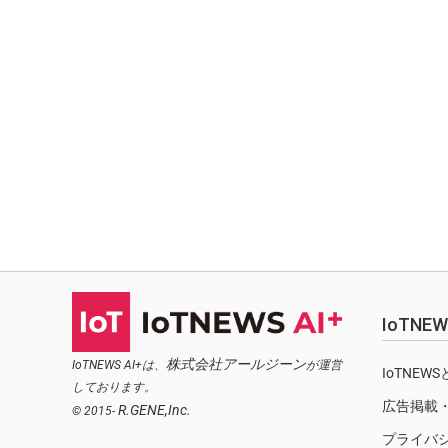
IoTN
株式会社アールジーン
IoTNEWS AI+は、
が運営
IoTNEW
しております。
広告掲載
R.GENE,Inc.
© 2015-
プライバ