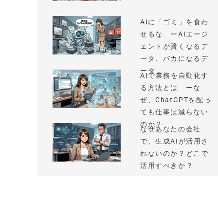
AIに「ゴミ」を食わ
せるな ーAIエージ
ェントが賢くなるデ
ータ、バカになるデ
ータ
AIで業務を自動化す
る方法とは ーな
ぜ、ChatGPTを配っ
ても仕事は減らない
のか？
なぜあなたの会社
で、生成AIが活用さ
れないのか？どこで
活用すべきか？