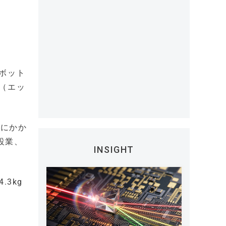
ボット
（エッ
体にかか
設業、
INSIGHT
。
3kg