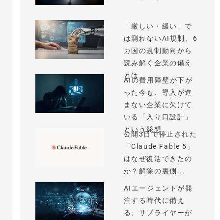
「厳しい・緩い」で
は測れないAI規制、6
カ国の規制動向から
読み解く企業の備え
とは
AIの費用障壁が下が
った今も、導入が進
まない企業に欠けて
いる「入り口設計」
という発想
公開3日で停止された
「Claude Fable 5」
はなぜ復活できたの
か？解除の裏側...
AIエージェントが発
注する時代に備え
る、サプライヤーが