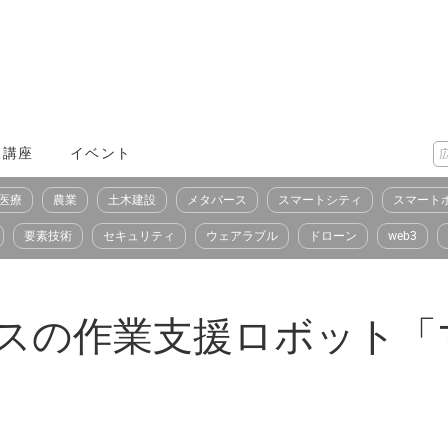
X講座
イベント
医療
農業
土木建設
メタバース
スマートシティ
スマート
要素技術
セキュリティ
ウェアラブル
ドローン
web3
フィスの作業支援ロボット