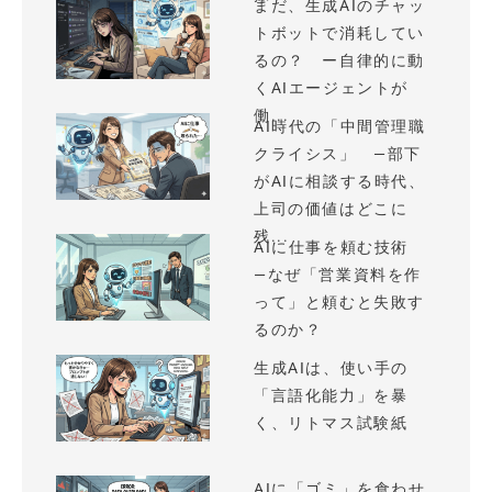
まだ、生成AIのチャッ
トボットで消耗してい
るの？ ー自律的に動
くAIエージェントが
働...
AI時代の「中間管理職
クライシス」 —部下
がAIに相談する時代、
上司の価値はどこに
残...
AIに仕事を頼む技術
—なぜ「営業資料を作
って」と頼むと失敗す
るのか？
生成AIは、使い手の
「言語化能力」を暴
く、リトマス試験紙
AIに「ゴミ」を食わせ