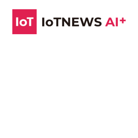
コ
ン
テ
ン
ツ
へ
ス
キ
ッ
プ