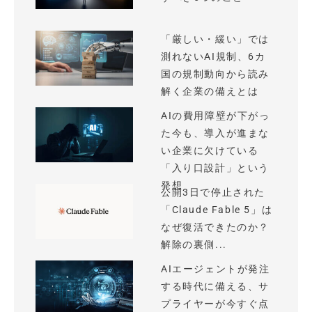
「厳しい・緩い」では
測れないAI規制、6カ
国の規制動向から読み
解く企業の備えとは
AIの費用障壁が下がっ
た今も、導入が進まな
い企業に欠けている
「入り口設計」という
発想
公開3日で停止された
「Claude Fable 5」は
なぜ復活できたのか？
解除の裏側...
AIエージェントが発注
する時代に備える、サ
プライヤーが今すぐ点