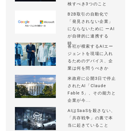
検すべき3つのこと
B2B取引の自動化で
「発見されない企業」
にならないために ーAI
が自律的に連携する
時...
各社が模索するAIエー
ジェントを現場に入れ
るためのデバイス、企
業は何を問うべきか
米政府に公開3日で停止
されたAI「Claude
Fable 5」、その能力と
企業が今...
AIはSaaSを殺さない、
「共存戦争」の裏で本
当に起きていること