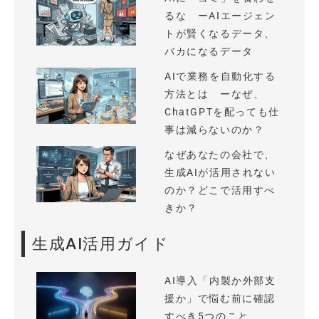
るな ーAIエージェン
トが賢くなるデータ、
バカになるデータ
AIで業務を自動化する
方法とは ーなぜ、
ChatGPTを配っても仕
事は減らないのか？
なぜあなたの会社で、
生成AIが活用されない
のか？どこで活用すべ
きか？
生成AI活用ガイド
AI導入「内製か外部支
援か」で悩む前に確認
すべき5つのこと