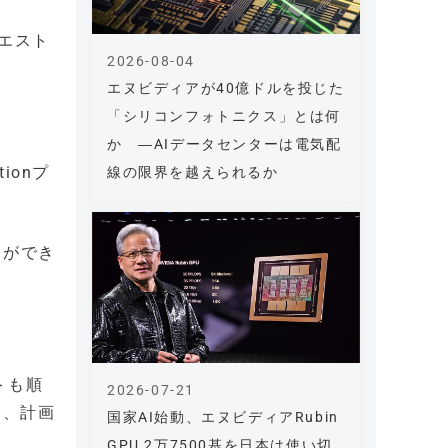
クエスト
2026-08-04
エヌビディアが40億ドルを投じた
「シリコンフォトニクス」とは何
か ―AIデータセンターは電気配
ionプ
線の限界を越えられるか
とができ
トも順
2026-07-21
り、計画
国家AI始動、エヌビディアRubin
。
GPU 2万7500基を日本は使い切