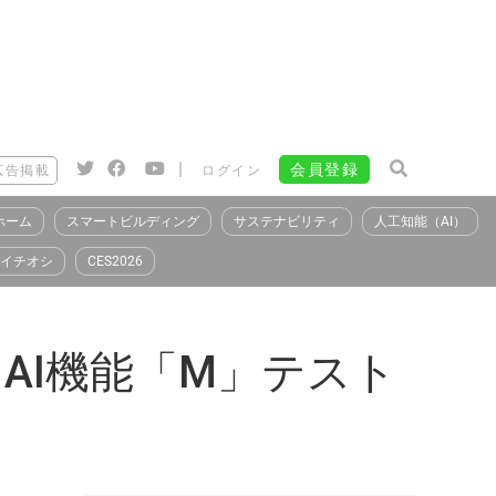
|
会員登録
広告掲載
ログイン
ホーム
スマートビルディング
サステナビリティ
人工知能（AI）
イチオシ
CES2026
、AI機能「M」テスト