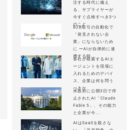
注する時代に備え
る、サプライヤーが
今すぐ点検すべき3つ
のこと
B2B取引の自動化で
「発見されない企
業」にならないため
に ーAIが自律的に連
携する時...
各社が模索するAIエ
ージェントを現場に
入れるためのデバイ
ス、企業は何を問う
べきか
米政府に公開3日で停
止されたAI「Claude
Fable 5」、その能力
と企業が今...
AIはSaaSを殺さな