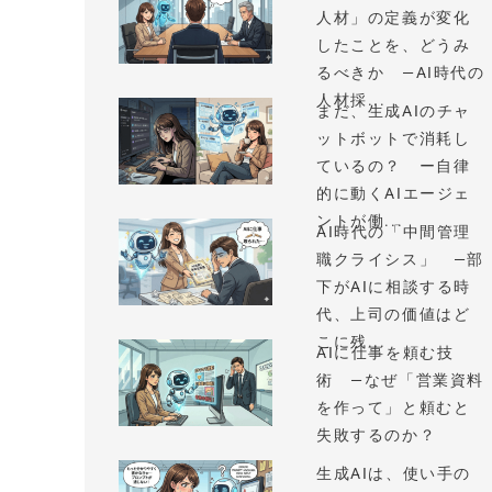
人材」の定義が変化
したことを、どうみ
るべきか —AI時代の
人材採...
まだ、生成AIのチャ
ットボットで消耗し
ているの？ ー自律
的に動くAIエージェ
ントが働...
AI時代の「中間管理
職クライシス」 —部
下がAIに相談する時
代、上司の価値はど
こに残...
AIに仕事を頼む技
術 —なぜ「営業資料
を作って」と頼むと
失敗するのか？
生成AIは、使い手の