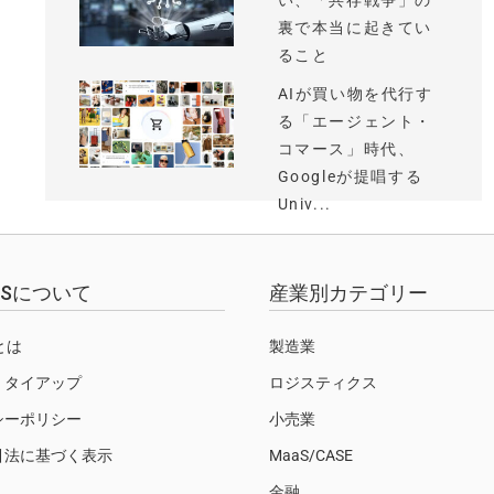
い、「共存戦争」の
裏で本当に起きてい
ること
AIが買い物を代行す
る「エージェント・
コマース」時代、
Googleが提唱する
Univ...
EWSについて
産業別カテゴリー
Sとは
製造業
・タイアップ
ロジスティクス
シーポリシー
小売業
引法に基づく表示
MaaS/CASE
金融