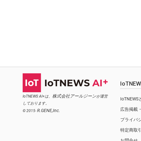
IoTN
株式会社アールジーン
IoTNEWS AI+は、
が運営
IoTNEW
しております。
広告掲載
R.GENE,Inc.
© 2015-
プライバ
特定商取
お問合せ