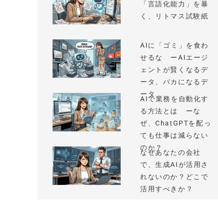
「言語化能力」を暴
く、リトマス試験紙
AIに「ゴミ」を食わ
せるな ーAIエージ
ェントが賢くなるデ
ータ、バカになるデ
ータ
AIで業務を自動化す
る方法とは ーな
ぜ、ChatGPTを配っ
ても仕事は減らない
のか？
なぜあなたの会社
で、生成AIが活用さ
れないのか？どこで
活用すべきか？