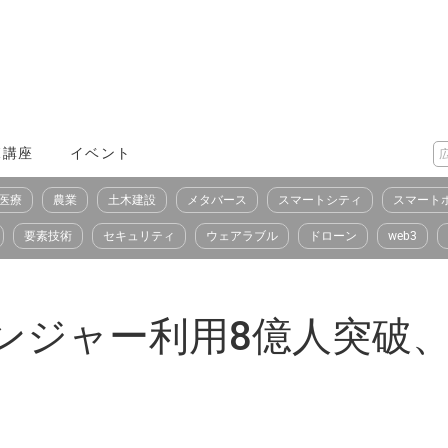
X講座
イベント
医療
農業
土木建設
メタバース
スマートシティ
スマート
要素技術
セキュリティ
ウェアラブル
ドローン
web3
ッセンジャー利用8億人突破