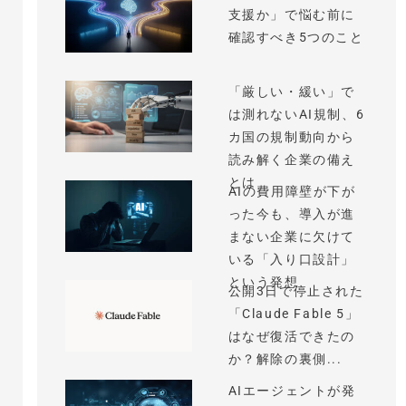
支援か」で悩む前に
確認すべき5つのこと
「厳しい・緩い」で
は測れないAI規制、6
カ国の規制動向から
読み解く企業の備え
とは
AIの費用障壁が下が
った今も、導入が進
まない企業に欠けて
いる「入り口設計」
という発想
公開3日で停止された
「Claude Fable 5」
はなぜ復活できたの
か？解除の裏側...
AIエージェントが発