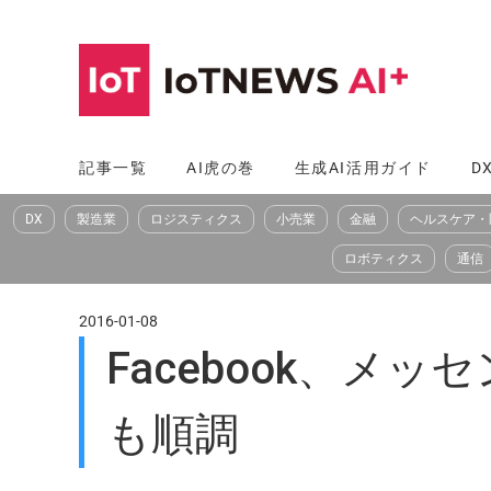
コ
ン
テ
ン
ツ
記事一覧
AI虎の巻
生成AI活用ガイド
D
へ
DX
製造業
ロジスティクス
小売業
金融
ヘルスケア・
ス
キ
ロボティクス
通信
ッ
プ
2016-01-08
Facebook、メ
も順調