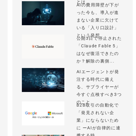
とは
AIの費用障壁が下が
った今も、導入が進
まない企業に欠けて
いる「入り口設計」
という発想
公開3日で停止された
「Claude Fable 5」
はなぜ復活できたの
か？解除の裏側...
AIエージェントが発
注する時代に備え
る、サプライヤーが
今すぐ点検すべき3つ
のこと
B2B取引の自動化で
「発見されない企
業」にならないため
に ーAIが自律的に連
携する時...