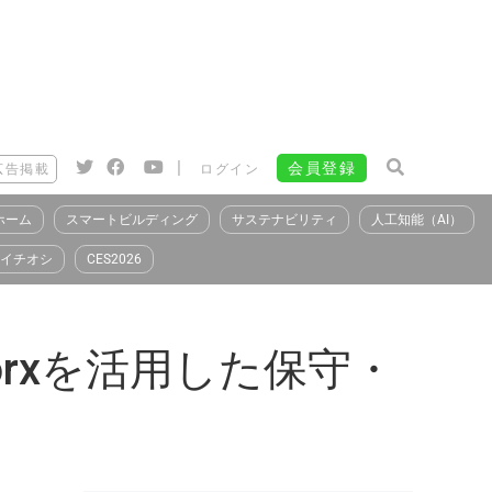
|
会員登録
広告掲載
ログイン
ホーム
スマートビルディング
サステナビリティ
人工知能（AI）
イチオシ
CES2026
orxを活用した保守・