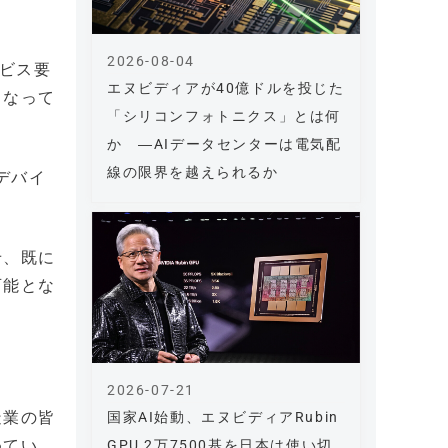
2026-08-04
ービス要
エヌビディアが40億ドルを投じた
となって
「シリコンフォトニクス」とは何
か ―AIデータセンターは電気配
線の限界を越えられるか
デバイ
せ、既に
可能とな
2026-07-21
造業の皆
国家AI始動、エヌビディアRubin
めてい
GPU 2万7500基を日本は使い切