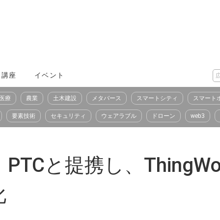
X講座
イベント
医療
農業
土木建設
メタバース
スマートシティ
スマート
要素技術
セキュリティ
ウェアラブル
ドローン
web3
TCと提携し、ThingW
化