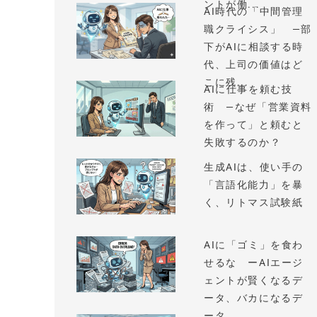
ントが働...
AI時代の「中間管理
職クライシス」 —部
下がAIに相談する時
代、上司の価値はど
こに残...
AIに仕事を頼む技
術 —なぜ「営業資料
を作って」と頼むと
失敗するのか？
生成AIは、使い手の
「言語化能力」を暴
く、リトマス試験紙
AIに「ゴミ」を食わ
せるな ーAIエージ
ェントが賢くなるデ
ータ、バカになるデ
ータ