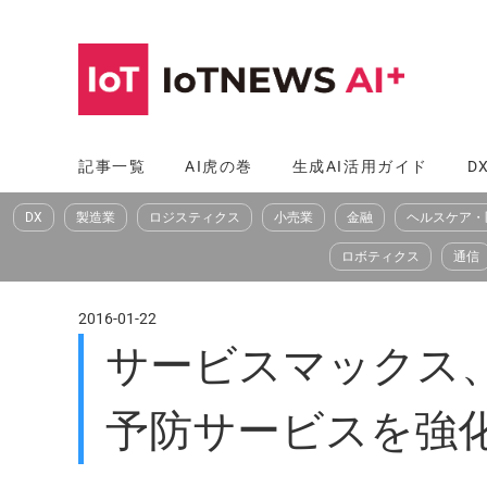
コ
ン
テ
ン
ツ
記事一覧
AI虎の巻
生成AI活用ガイド
D
へ
DX
製造業
ロジスティクス
小売業
金融
ヘルスケア・
ス
キ
ロボティクス
通信
ッ
プ
2016-01-22
サービスマックス、P
予防サービスを強