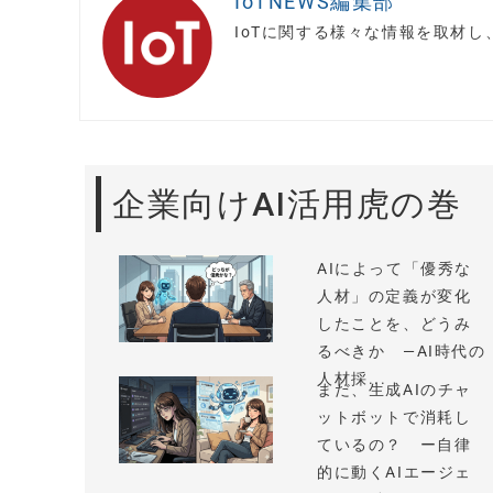
IoTNEWS編集部
IoTに関する様々な情報を取材
企業向けAI活用虎の巻
AIによって「優秀な
人材」の定義が変化
したことを、どうみ
るべきか —AI時代の
人材採...
まだ、生成AIのチャ
ットボットで消耗し
ているの？ ー自律
的に動くAIエージェ