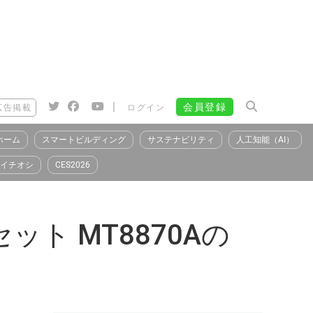
|
会員登録
広告掲載
ログイン
ホーム
スマートビルディング
サステナビリティ
人工知能（AI）
イチオシ
CES2026
ト MT8870Aの