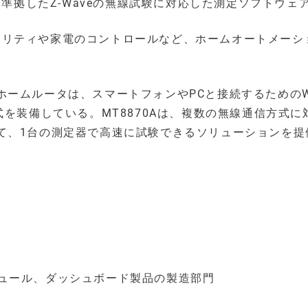
G.9959に準拠したZ-Waveの無線試験に対応した測定ソフトウェ
セキュリティや家電のコントロールなど、ホームオートメーシ
ームルータは、スマートフォンやPCと接続するためのWi
式を装備している。MT8870Aは、複数の無線通信方式に
て、1台の測定器で高速に試験できるソリューションを提
モジュール、ダッシュボード製品の製造部門