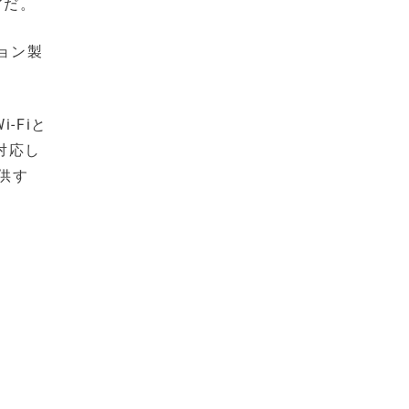
アだ。
ョン製
-Fiと
対応し
供す