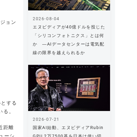
2026-08-04
ージョン
エヌビディアが40億ドルを投じた
「シリコンフォトニクス」とは何
か ―AIデータセンターは電気配
線の限界を越えられるか
めとする
いる。
2026-07-21
の近距離
国家AI始動、エヌビディアRubin
ューシ
GPU 2万7500基を日本は使い切