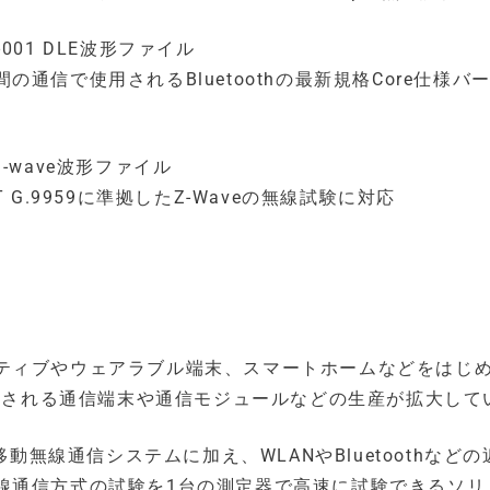
A-001 DLE波形ファイル
通信で使用されるBluetoothの最新規格Core仕様バ
 Z-wave波形ファイル
G.9959に準拠したZ-Waveの無線試験に対応
ティブやウェアラブル端末、スマートホームなどをはじ
使用される通信端末や通信モジュールなどの生産が拡大して
動無線通信システムに加え、WLANやBluetoothなど
線通信方式の試験を1台の測定器で高速に試験できるソリ