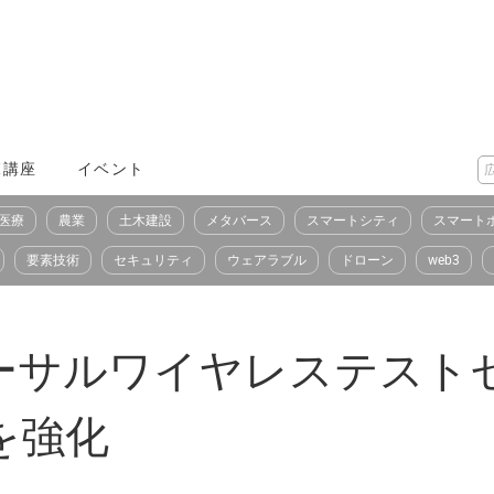
X講座
イベント
医療
農業
土木建設
メタバース
スマートシティ
スマート
要素技術
セキュリティ
ウェアラブル
ドローン
web3
サルワイヤレステストセッ
能を強化