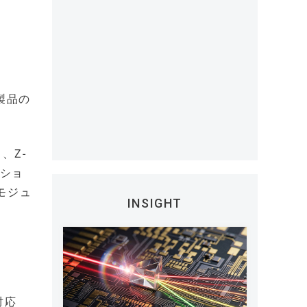
製品の
、Z-
ーショ
モジュ
INSIGHT
対応