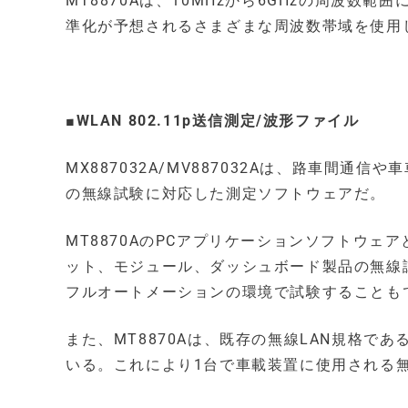
MT8870Aは、10MHzから6GHzの周波
準化が予想されるさまざまな周波数帯域を使用し
■WLAN 802.11p
送信測定/波形ファイル
MX887032A/MV887032Aは、路車間通信や車
の無線試験に対応した測定ソフトウェアだ。
MT8870AのPCアプリケーションソフトウェア
ット、モジュール、ダッシュボード製品の無線
フルオートメーションの環境で試験することも
また、MT8870Aは、既存の無線LAN規格である802
いる。これにより1台で車載装置に使用される