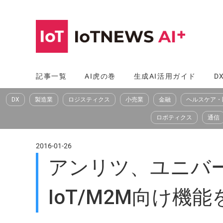
コ
ン
テ
ン
ツ
記事一覧
AI虎の巻
生成AI活用ガイド
D
へ
DX
製造業
ロジスティクス
小売業
金融
ヘルスケア・
ス
キ
ロボティクス
通信
ッ
プ
2016-01-26
アンリツ、ユニバー
IoT/M2M向け機