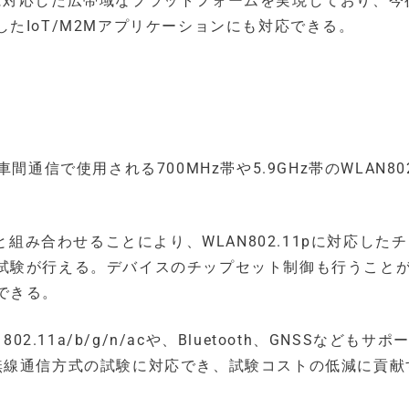
数範囲に対応した広帯域なプラットフォームを実現しており、
たIoT/M2Mアプリケーションにも対応できる。
車間通信で使用される700MHz帯や5.9GHz帯のWLAN802
と組み合わせることにより、WLAN802.11pに対応した
試験が行える。デバイスのチップセット制御も行うこと
できる。
.11a/b/g/n/acや、Bluetooth、GNSSなどもサ
無線通信方式の試験に対応でき、試験コストの低減に貢献