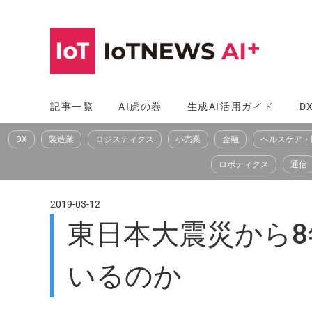
コ
ン
テ
ン
ツ
記事一覧
AI虎の巻
生成AI活用ガイド
D
へ
DX
製造業
ロジスティクス
小売業
金融
ヘルスケア・
ス
キ
ロボティクス
通信
ッ
プ
2019-03-12
東日本大震災から
いるのか