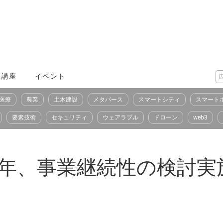
X講座
イベント
医療
農業
土木建設
メタバース
スマートシティ
スマート
要素技術
セキュリティ
ウェアラブル
ドローン
web3
8年、事業継続性の検討実