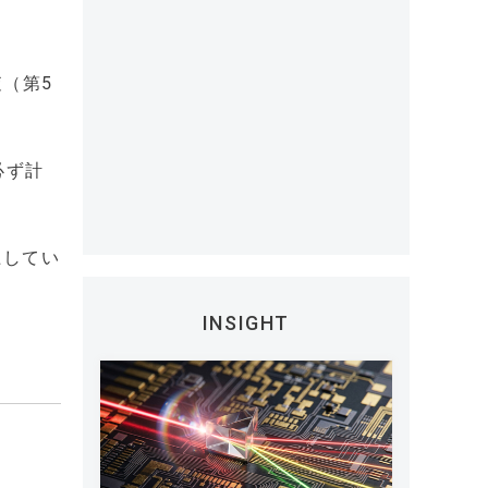
。
（第5
必ず計
上してい
INSIGHT