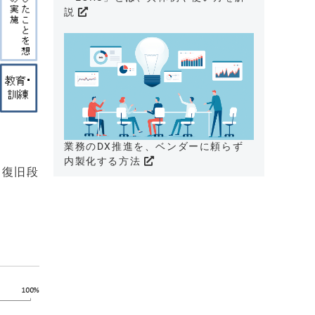
説
業務のDX推進を、ベンダーに頼らず
内製化する方法
、復旧段