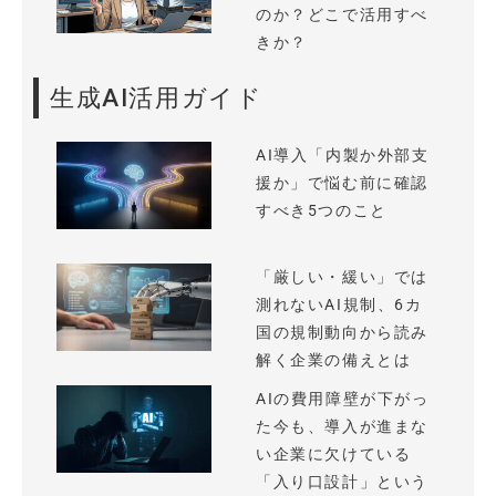
のか？どこで活用すべ
きか？
生成AI活用ガイド
AI導入「内製か外部支
援か」で悩む前に確認
すべき5つのこと
「厳しい・緩い」では
測れないAI規制、6カ
国の規制動向から読み
解く企業の備えとは
AIの費用障壁が下がっ
た今も、導入が進まな
い企業に欠けている
「入り口設計」という