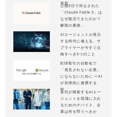
発想
公開3日で停止された
「Claude Fable 5」は
なぜ復活できたのか？
解除の裏側...
AIエージェントが発注
する時代に備える、サ
プライヤーが今すぐ点
検すべき3つのこと
B2B取引の自動化で
「発見されない企業」
にならないために ーAI
が自律的に連携する
時...
各社が模索するAIエー
ジェントを現場に入れ
るためのデバイス、企
業は何を問うべきか