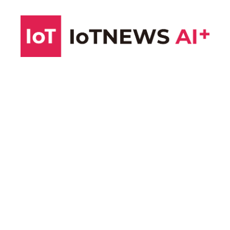
コ
ン
テ
ン
ツ
へ
ス
キ
ッ
プ