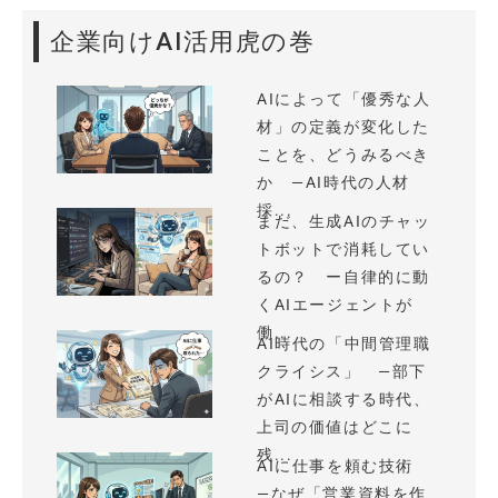
企業向けAI活用虎の巻
AIによって「優秀な人
材」の定義が変化した
ことを、どうみるべき
か —AI時代の人材
採...
まだ、生成AIのチャッ
トボットで消耗してい
るの？ ー自律的に動
くAIエージェントが
働...
AI時代の「中間管理職
クライシス」 —部下
がAIに相談する時代、
上司の価値はどこに
残...
AIに仕事を頼む技術
—なぜ「営業資料を作