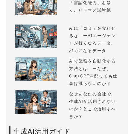
「言語化能力」を暴
く、リトマス試験紙
AIに「ゴミ」を食わせ
るな ーAIエージェン
トが賢くなるデータ、
バカになるデータ
AIで業務を自動化する
方法とは ーなぜ、
ChatGPTを配っても仕
事は減らないのか？
なぜあなたの会社で、
生成AIが活用されない
のか？どこで活用すべ
きか？
生成AI活用ガイド