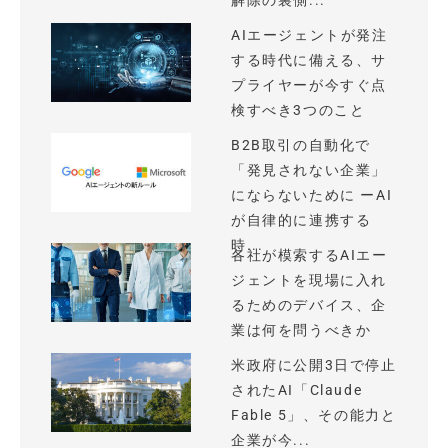
解除の裏側...
AIエージェントが発注
する時代に備える、サ
プライヤーが今すぐ点
検すべき3つのこと
B2B取引の自動化で
「発見されない企業」
にならないために ーAI
が自律的に連携する
時...
各社が模索するAIエー
ジェントを現場に入れ
るためのデバイス、企
業は何を問うべきか
米政府に公開3日で停止
されたAI「Claude
Fable 5」、その能力と
企業が今...