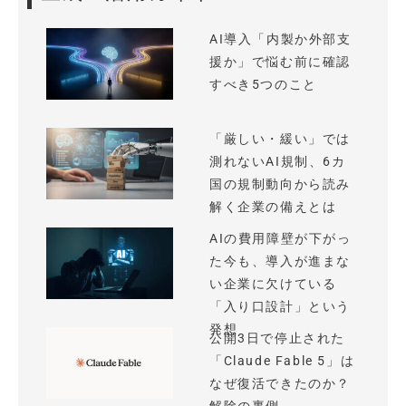
AI導入「内製か外部支
援か」で悩む前に確認
すべき5つのこと
「厳しい・緩い」では
測れないAI規制、6カ
国の規制動向から読み
解く企業の備えとは
AIの費用障壁が下がっ
た今も、導入が進まな
い企業に欠けている
「入り口設計」という
発想
公開3日で停止された
「Claude Fable 5」は
なぜ復活できたのか？