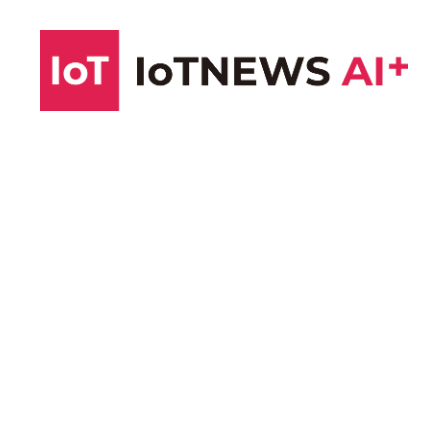
コ
ン
テ
ン
ツ
へ
ス
キ
ッ
プ