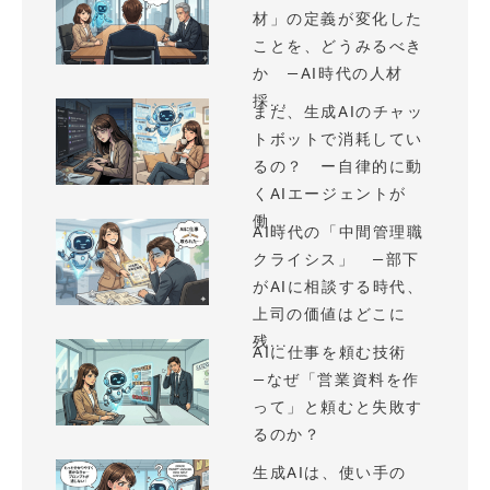
材」の定義が変化した
ことを、どうみるべき
か —AI時代の人材
採...
まだ、生成AIのチャッ
トボットで消耗してい
るの？ ー自律的に動
くAIエージェントが
働...
AI時代の「中間管理職
クライシス」 —部下
がAIに相談する時代、
上司の価値はどこに
残...
AIに仕事を頼む技術
—なぜ「営業資料を作
って」と頼むと失敗す
るのか？
生成AIは、使い手の