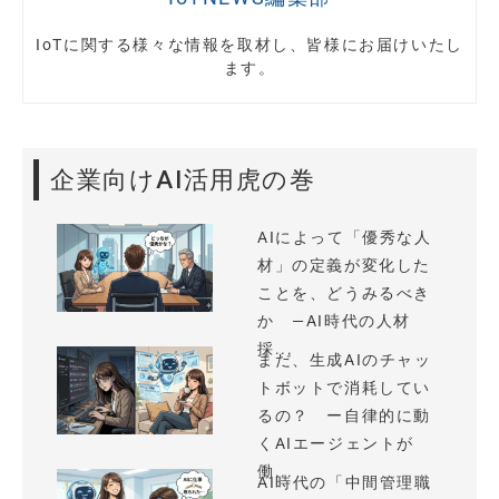
IoTに関する様々な情報を取材し、皆様にお届けいたし
ます。
企業向けAI活用虎の巻
AIによって「優秀な人
材」の定義が変化した
ことを、どうみるべき
か —AI時代の人材
採...
まだ、生成AIのチャッ
トボットで消耗してい
るの？ ー自律的に動
くAIエージェントが
働...
AI時代の「中間管理職