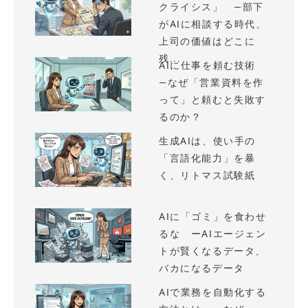
クライシス」 —部下
がAIに相談する時代、
上司の価値はどこに
残...
AIに仕事を頼む技術
—なぜ「営業資料を作
って」と頼むと失敗す
るのか？
生成AIは、使い手の
「言語化能力」を暴
く、リトマス試験紙
AIに「ゴミ」を食わせ
るな ーAIエージェン
トが賢くなるデータ、
バカになるデータ
AIで業務を自動化する