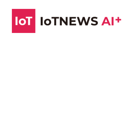
コ
ン
テ
ン
ツ
へ
ス
キ
ッ
プ