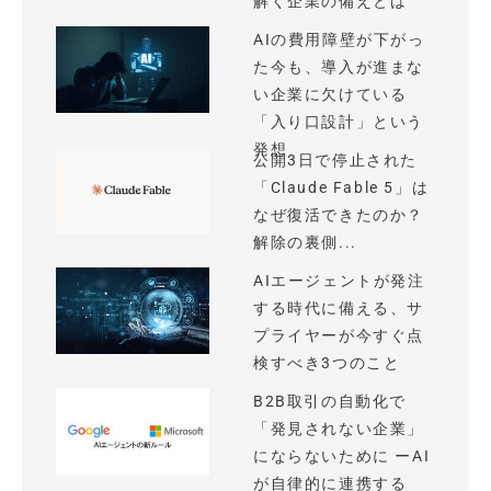
解く企業の備えとは
AIの費用障壁が下がっ
た今も、導入が進まな
い企業に欠けている
「入り口設計」という
発想
公開3日で停止された
「Claude Fable 5」は
なぜ復活できたのか？
解除の裏側...
AIエージェントが発注
する時代に備える、サ
プライヤーが今すぐ点
検すべき3つのこと
B2B取引の自動化で
「発見されない企業」
にならないために ーAI
が自律的に連携する