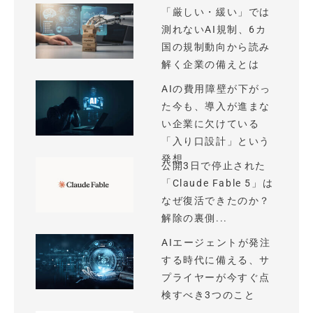
「厳しい・緩い」では
測れないAI規制、6カ
国の規制動向から読み
解く企業の備えとは
AIの費用障壁が下がっ
た今も、導入が進まな
い企業に欠けている
「入り口設計」という
発想
公開3日で停止された
「Claude Fable 5」は
なぜ復活できたのか？
解除の裏側...
AIエージェントが発注
する時代に備える、サ
プライヤーが今すぐ点
検すべき3つのこと