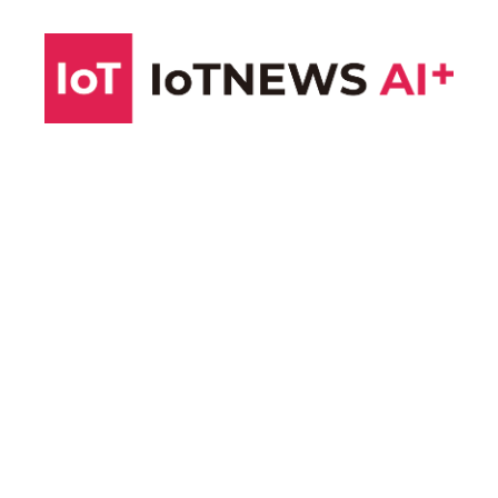
コ
ン
テ
ン
ツ
へ
ス
キ
ッ
プ