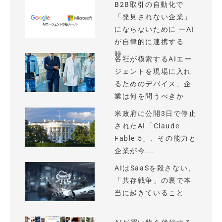
B2B取引の自動化で
「発見されない企業」
にならないために ーAI
が自律的に連携する
時...
各社が模索するAIエー
ジェントを現場に入れ
るためのデバイス、企
業は何を問うべきか
米政府に公開3日で停止
されたAI「Claude
Fable 5」、その能力と
企業が今...
AIはSaaSを殺さない、
「共存戦争」の裏で本
当に起きていること