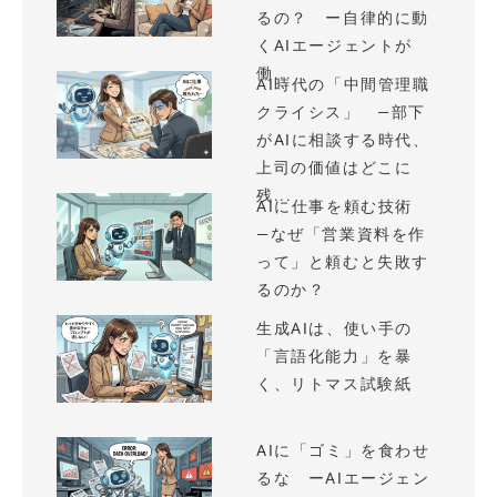
るの？ ー自律的に動
くAIエージェントが
働...
AI時代の「中間管理職
クライシス」 —部下
がAIに相談する時代、
上司の価値はどこに
残...
AIに仕事を頼む技術
—なぜ「営業資料を作
って」と頼むと失敗す
るのか？
生成AIは、使い手の
「言語化能力」を暴
く、リトマス試験紙
AIに「ゴミ」を食わせ
るな ーAIエージェン