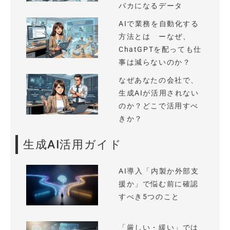
バカになるデータ
AIで業務を自動化する
方法とは ーなぜ、
ChatGPTを配っても仕
事は減らないのか？
なぜあなたの会社で、
生成AIが活用されない
のか？どこで活用すべ
きか？
生成AI活用ガイド
AI導入「内製か外部支
援か」で悩む前に確認
すべき5つのこと
「厳しい・緩い」では