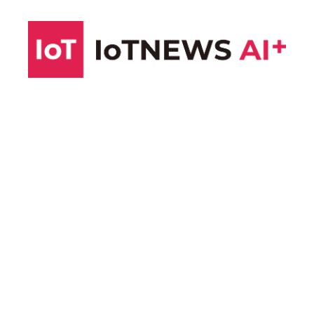
コ
ン
テ
ン
ツ
へ
ス
キ
ッ
プ