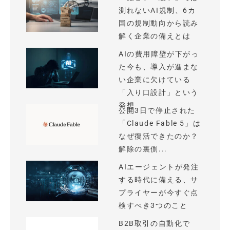
測れないAI規制、6カ
国の規制動向から読み
解く企業の備えとは
AIの費用障壁が下がっ
た今も、導入が進まな
い企業に欠けている
「入り口設計」という
発想
公開3日で停止された
「Claude Fable 5」は
なぜ復活できたのか？
解除の裏側...
AIエージェントが発注
する時代に備える、サ
プライヤーが今すぐ点
検すべき3つのこと
B2B取引の自動化で