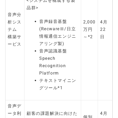
<システムを構成する製
品群>
音声分
音声録音基盤
析シス
2,000
4月
(RecwareⅢ/日立
テム
万円
22
情報通信エンジニ
構築サ
～
*2
日
アリング製)
ービス
音声認識基盤
Speech
Recognition
Platform
テキストマイニン
グツール
*1
音声デ
ータ利
顧客の課題解決に向けた
4月
個別