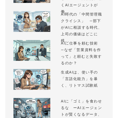
くAIエージェントが
働...
AI時代の「中間管理職
クライシス」 —部下
がAIに相談する時代、
上司の価値はどこに
残...
AIに仕事を頼む技術
—なぜ「営業資料を作
って」と頼むと失敗す
るのか？
生成AIは、使い手の
「言語化能力」を暴
く、リトマス試験紙
AIに「ゴミ」を食わせ
るな ーAIエージェン
トが賢くなるデータ、