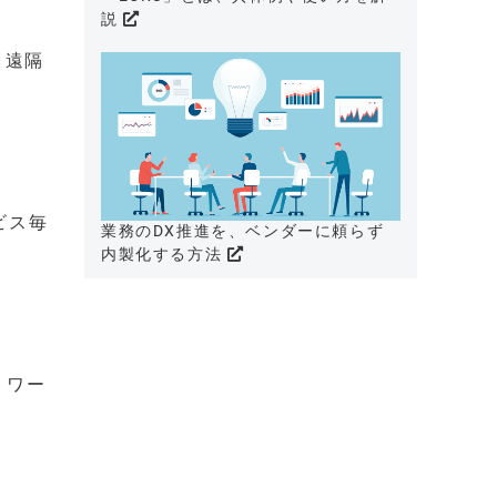
説
、遠隔
ビス毎
業務のDX推進を、ベンダーに頼らず
内製化する方法
トワー