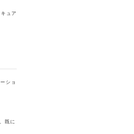
セキュア
ューショ
、既に