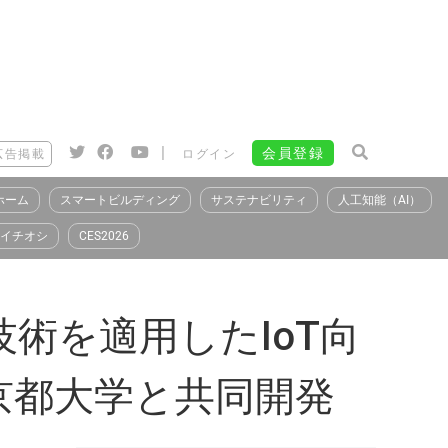
|
会員登録
広告掲載
ログイン
ホーム
スマートビルディング
サステナビリティ
人工知能（AI）
イチオシ
CES2026
技術を適用したIoT向
京都大学と共同開発