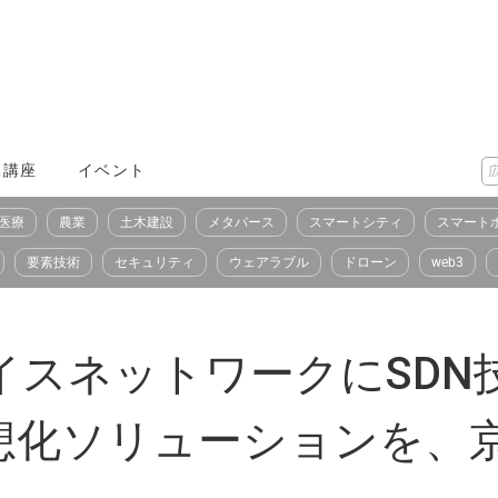
X講座
イベント
医療
農業
土木建設
メタバース
スマートシティ
スマート
要素技術
セキュリティ
ウェアラブル
ドローン
web3
デバイスネットワークにSDN
想化ソリューションを、