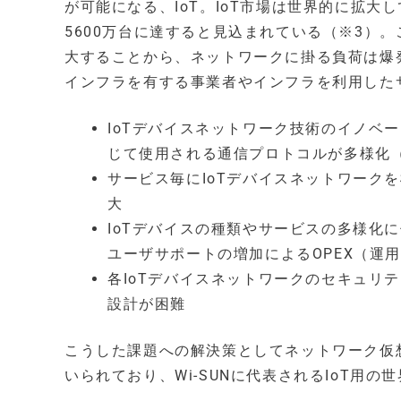
が可能になる、IoT。IoT市場は世界的に拡大し
5600万台に達すると見込まれている（※3）
大することから、ネットワークに掛る負荷は爆
インフラを有する事業者やインフラを利用した
IoTデバイスネットワーク技術のイノベ
じて使用される通信プロトコルが多様化（Wi-S
サービス毎にIoTデバイスネットワーク
大
IoTデバイスの種類やサービスの多様化
ユーザサポートの増加によるOPEX（運
各IoTデバイスネットワークのセキュリ
設計が困難
こうした課題への解決策としてネットワーク仮
いられており、Wi-SUNに代表されるIoT用