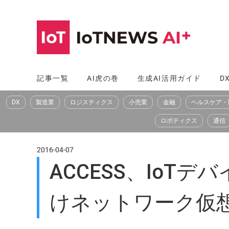
コ
ン
テ
ン
ツ
記事一覧
AI虎の巻
生成AI活用ガイド
D
へ
DX
製造業
ロジスティクス
小売業
金融
ヘルスケア・
ス
キ
ロボティクス
通信
ッ
プ
2016-04-07
ACCESS、IoT
けネットワーク仮