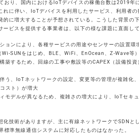
ており、国内におけるIoTデバイスの稼働台数は2019年
。これに伴い、IoTデバイスを利用したサービス、利用者の
発的に増大することが予想されている。こうした背景の
サービスを提供する事業者は、以下の様な課題に直面し
ーションにより、各種サービスの用途やセンサーの設置環
UNをはじめ、BLE、WiFi、EnOcean、Z-Wave等
を構築するため、回線の工事や敷設等のCAPEX（設備投資
に伴う、IoTネットワークの設定、変更等の管理が複雑化
用コスト）が増大
ティモデルが異なるため、複雑さの増大により、IoTセキ
想化技術がありますが、主に有線ネットワークでSDNと
の世界標準無線通信システムに対応したものはなかった。