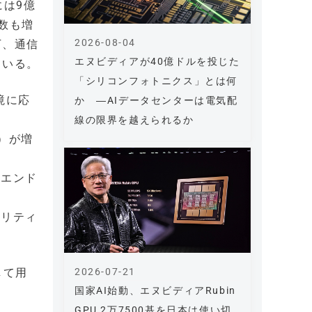
には9億
数も増
2026-08-04
下、通信
エヌビディアが40億ドルを投じた
ている。
「シリコンフォトニクス」とは何
境に応
か ―AIデータセンターは電気配
）
線の限界を越えられるか
）が増
、エンド
ュリティ
2026-07-21
して用
国家AI始動、エヌビディアRubin
GPU 2万7500基を日本は使い切