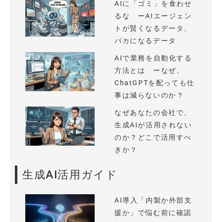
AIに「ゴミ」を食わせ
るな ーAIエージェン
トが賢くなるデータ、
バカになるデータ
AIで業務を自動化する
方法とは ーなぜ、
ChatGPTを配っても仕
事は減らないのか？
なぜあなたの会社で、
生成AIが活用されない
のか？どこで活用すべ
きか？
生成AI活用ガイド
AI導入「内製か外部支
援か」で悩む前に確認