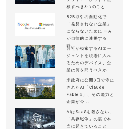
検すべき3つのこと
B2B取引の自動化で
「発見されない企業」
にならないために ーAI
が自律的に連携する
時...
各社が模索するAIエー
ジェントを現場に入れ
るためのデバイス、企
業は何を問うべきか
米政府に公開3日で停止
されたAI「Claude
Fable 5」、その能力と
企業が今...
AIはSaaSを殺さない、
「共存戦争」の裏で本
当に起きていること