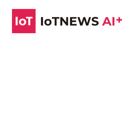
コ
ン
テ
ン
ツ
へ
ス
キ
ッ
プ