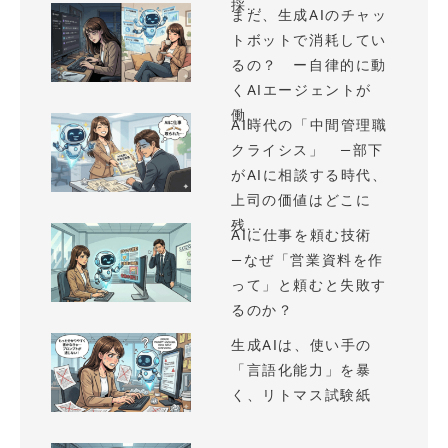
採...
まだ、生成AIのチャッ
トボットで消耗してい
るの？ ー自律的に動
くAIエージェントが
働...
AI時代の「中間管理職
クライシス」 —部下
がAIに相談する時代、
上司の価値はどこに
残...
AIに仕事を頼む技術
—なぜ「営業資料を作
って」と頼むと失敗す
るのか？
生成AIは、使い手の
「言語化能力」を暴
く、リトマス試験紙