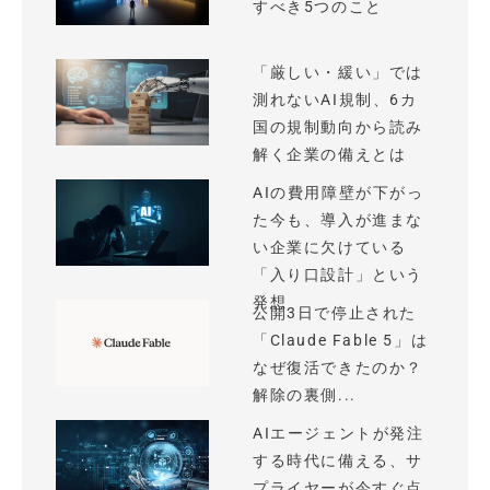
すべき5つのこと
「厳しい・緩い」では
測れないAI規制、6カ
国の規制動向から読み
解く企業の備えとは
AIの費用障壁が下がっ
た今も、導入が進まな
い企業に欠けている
「入り口設計」という
発想
公開3日で停止された
「Claude Fable 5」は
なぜ復活できたのか？
解除の裏側...
AIエージェントが発注
する時代に備える、サ
プライヤーが今すぐ点