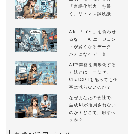
「言語化能力」を暴
く、リトマス試験紙
AIに「ゴミ」を食わせ
るな ーAIエージェン
トが賢くなるデータ、
バカになるデータ
AIで業務を自動化する
方法とは ーなぜ、
ChatGPTを配っても仕
事は減らないのか？
なぜあなたの会社で、
生成AIが活用されない
のか？どこで活用すべ
きか？