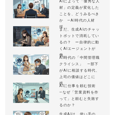
AIによって「優秀な人
材」の定義が変化した
ことを、どうみるべき
か —AI時代の人材
採...
まだ、生成AIのチャッ
トボットで消耗してい
るの？ ー自律的に動
くAIエージェントが
働...
AI時代の「中間管理職
クライシス」 —部下
がAIに相談する時代、
上司の価値はどこに
残...
AIに仕事を頼む技術
—なぜ「営業資料を作
って」と頼むと失敗す
るのか？
生成AIは、使い手の