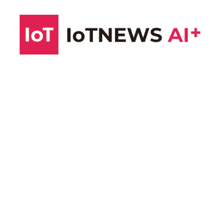
コ
ン
テ
ン
ツ
へ
ス
キ
ッ
プ