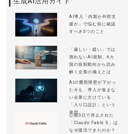
生成AI活用ガイド
AI導入「内製か外部支
援か」で悩む前に確認
すべき5つのこと
「厳しい・緩い」では
測れないAI規制、6カ
国の規制動向から読み
解く企業の備えとは
AIの費用障壁が下がっ
た今も、導入が進まな
い企業に欠けている
「入り口設計」という
発想
公開3日で停止された
「Claude Fable 5」は
なぜ復活できたのか？