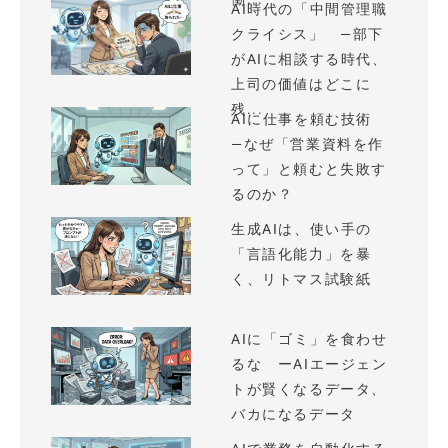
AI時代の「中間管理職
クライシス」 —部下
がAIに相談する時代、
上司の価値はどこに
残...
AIに仕事を頼む技術
—なぜ「営業資料を作
って」と頼むと失敗す
るのか？
生成AIは、使い手の
「言語化能力」を暴
く、リトマス試験紙
AIに「ゴミ」を食わせ
るな ーAIエージェン
トが賢くなるデータ、
バカになるデータ