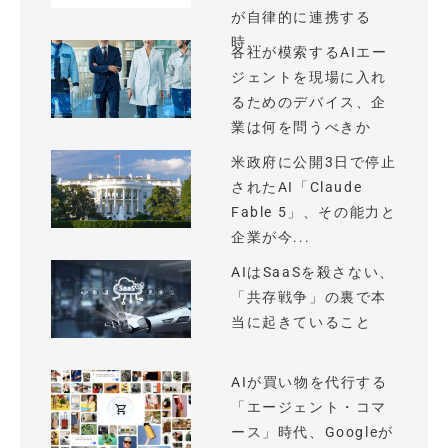
が自律的に連携する
時...
各社が模索するAIエー
ジェントを現場に入れ
るためのデバイス、企
業は何を問うべきか
米政府に公開3日で停止
されたAI「Claude
Fable 5」、その能力と
企業が今...
AIはSaaSを殺さない、
「共存戦争」の裏で本
当に起きていること
AIが買い物を代行する
「エージェント・コマ
ース」時代、Googleが