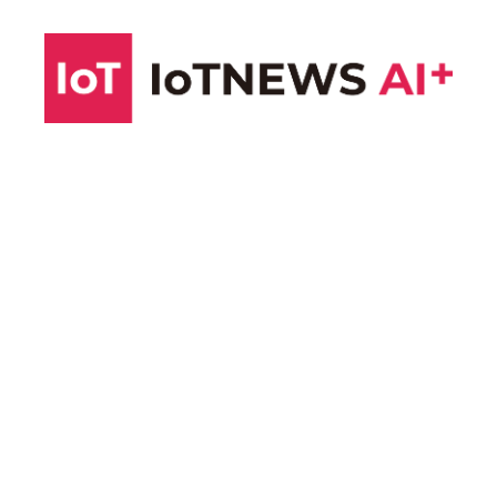
コ
ン
テ
ン
ツ
へ
ス
キ
ッ
プ