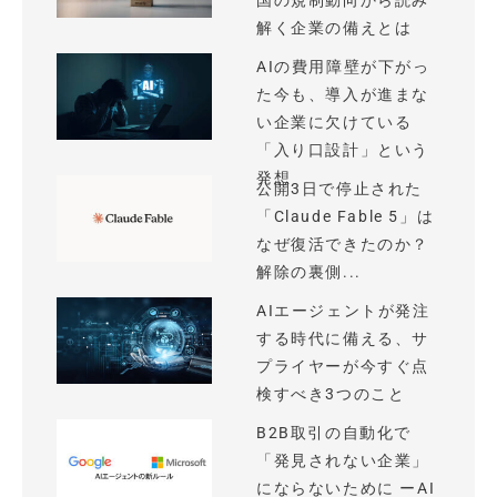
国の規制動向から読み
解く企業の備えとは
AIの費用障壁が下がっ
た今も、導入が進まな
い企業に欠けている
「入り口設計」という
発想
公開3日で停止された
「Claude Fable 5」は
なぜ復活できたのか？
解除の裏側...
AIエージェントが発注
する時代に備える、サ
プライヤーが今すぐ点
検すべき3つのこと
B2B取引の自動化で
「発見されない企業」
にならないために ーAI