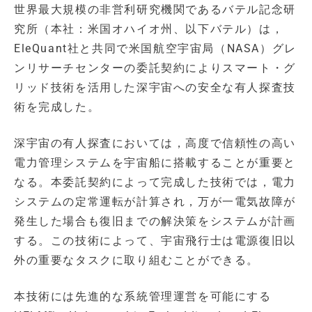
世界最大規模の非営利研究機関であるバテル記念研
究所（本社：米国オハイオ州、以下バテル）は，
EleQuant社と共同で米国航空宇宙局（NASA）グレ
ンリサーチセンターの委託契約によりスマート・グ
リッド技術を活用した深宇宙への安全な有人探査技
術を完成した。
深宇宙の有人探査においては，高度で信頼性の高い
電力管理システムを宇宙船に搭載することが重要と
なる。本委託契約によって完成した技術では，電力
システムの定常運転が計算され，万が一電気故障が
発生した場合も復旧までの解決策をシステムが計画
する。この技術によって、宇宙飛行士は電源復旧以
外の重要なタスクに取り組むことができる。
本技術には先進的な系統管理運営を可能にする