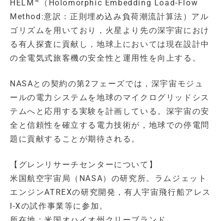
HELM™（Holomorphic Embedding Load-Flow
Method:意訳：正則埋め込み負荷潮流計算法）アル
ゴリズムを用いており，火星より先の深宇宙におけ
る有人探査に貢献し，地球上においては現在設計中
の全電気式旅客機の安全性と運用性を向上する。
NASAとの契約の第2フェーズでは，深宇宙モジュ
ールの電力システムを地球のマイクログリッドシス
テムへと応用する実験を計画している。深宇宙の安
全と信頼性を確立する電力技術が，地球での停電問
題に貢献することが期待される。
【グレンリサーチセンターについて】
米国航空宇宙局（NASA）の研究所。ラムジェット
エンジンATREXの研究開発，有人宇宙飛行船アレス
I-Xの試作事業等に参加。
所在地：米国オハイオ州クリーブランド