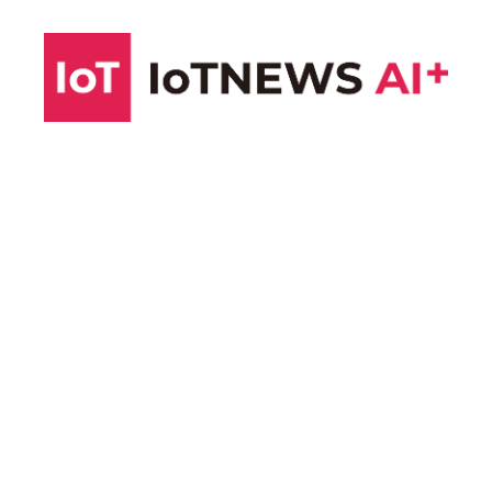
コ
ン
テ
ン
ツ
へ
ス
キ
ッ
プ