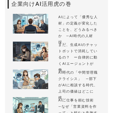
企業向けAI活用虎の巻
AIによって「優秀な人
材」の定義が変化した
ことを、どうみるべき
か —AI時代の人材
採...
まだ、生成AIのチャッ
トボットで消耗してい
るの？ ー自律的に動
くAIエージェントが
働...
AI時代の「中間管理職
クライシス」 —部下
がAIに相談する時代、
上司の価値はどこに
残...
AIに仕事を頼む技術
—なぜ「営業資料を作
って」と頼むと失敗す