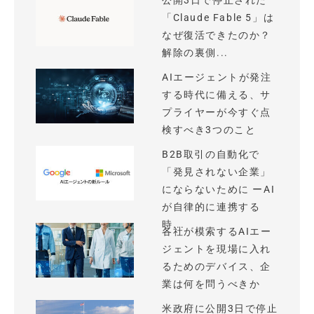
公開3日で停止された
「Claude Fable 5」は
なぜ復活できたのか？
解除の裏側...
AIエージェントが発注
する時代に備える、サ
プライヤーが今すぐ点
検すべき3つのこと
B2B取引の自動化で
「発見されない企業」
にならないために ーAI
が自律的に連携する
時...
各社が模索するAIエー
ジェントを現場に入れ
るためのデバイス、企
業は何を問うべきか
米政府に公開3日で停止