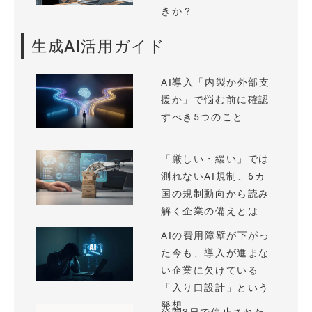
きか？
生成AI活用ガイド
AI導入「内製か外部支
援か」で悩む前に確認
すべき5つのこと
「厳しい・緩い」では
測れないAI規制、6カ
国の規制動向から読み
解く企業の備えとは
AIの費用障壁が下がっ
た今も、導入が進まな
い企業に欠けている
「入り口設計」という
発想