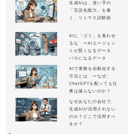
生成AIは、使い手の
「言語化能力」を暴
く、リトマス試験紙
AIに「ゴミ」を食わせ
るな ーAIエージェン
トが賢くなるデータ、
バカになるデータ
AIで業務を自動化する
方法とは ーなぜ、
ChatGPTを配っても仕
事は減らないのか？
なぜあなたの会社で、
生成AIが活用されない
のか？どこで活用すべ
きか？