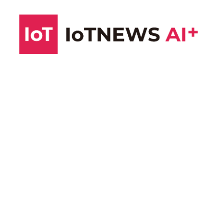
コ
ン
テ
ン
ツ
へ
ス
キ
ッ
プ