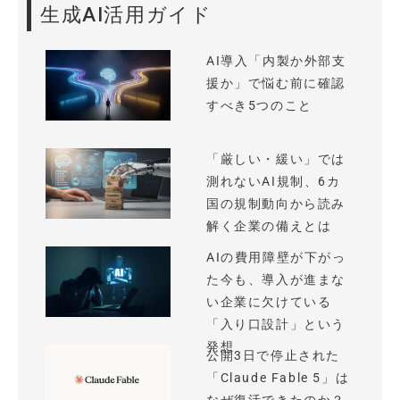
生成AI活用ガイド
AI導入「内製か外部支
援か」で悩む前に確認
すべき5つのこと
「厳しい・緩い」では
測れないAI規制、6カ
国の規制動向から読み
解く企業の備えとは
AIの費用障壁が下がっ
た今も、導入が進まな
い企業に欠けている
「入り口設計」という
発想
公開3日で停止された
「Claude Fable 5」は