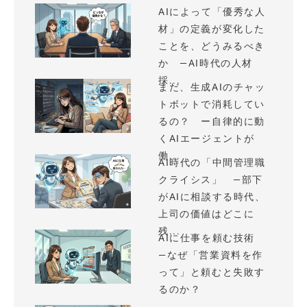
AIによって「優秀な人
材」の定義が変化した
ことを、どうみるべき
か —AI時代の人材
採...
まだ、生成AIのチャッ
トボットで消耗してい
るの？ ー自律的に動
くAIエージェントが
働...
AI時代の「中間管理職
クライシス」 —部下
がAIに相談する時代、
上司の価値はどこに
残...
AIに仕事を頼む技術
—なぜ「営業資料を作
って」と頼むと失敗す
るのか？