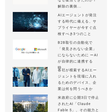
なぜ復活できたのか？
解除の裏側...
AIエージェントが発注
する時代に備える、サ
プライヤーが今すぐ点
検すべき3つのこと
B2B取引の自動化で
「発見されない企業」
にならないために ーAI
が自律的に連携する
時...
各社が模索するAIエー
ジェントを現場に入れ
るためのデバイス、企
業は何を問うべきか
米政府に公開3日で停止
されたAI「Claude
Fable 5」、その能力と