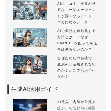
AIに「ゴミ」を食わせ
るな ーAIエージェン
トが賢くなるデータ、
バカになるデータ
AIで業務を自動化する
方法とは ーなぜ、
ChatGPTを配っても仕
事は減らないのか？
なぜあなたの会社で、
生成AIが活用されない
のか？どこで活用すべ
きか？
生成AI活用ガイド
AI導入「内製か外部支
援か」で悩む前に確認