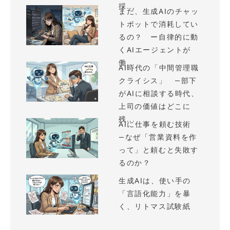
採...
まだ、生成AIのチャッ
トボットで消耗してい
るの？ ー自律的に動
くAIエージェントが
働...
AI時代の「中間管理職
クライシス」 —部下
がAIに相談する時代、
上司の価値はどこに
残...
AIに仕事を頼む技術
—なぜ「営業資料を作
って」と頼むと失敗す
るのか？
生成AIは、使い手の
「言語化能力」を暴
く、リトマス試験紙