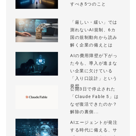
すべき5つのこと
「厳しい・緩い」では
測れないAI規制、6カ
国の規制動向から読み
解く企業の備えとは
AIの費用障壁が下がっ
た今も、導入が進まな
い企業に欠けている
「入り口設計」という
発想
公開3日で停止された
「Claude Fable 5」は
なぜ復活できたのか？
解除の裏側...
AIエージェントが発注
する時代に備える、サ