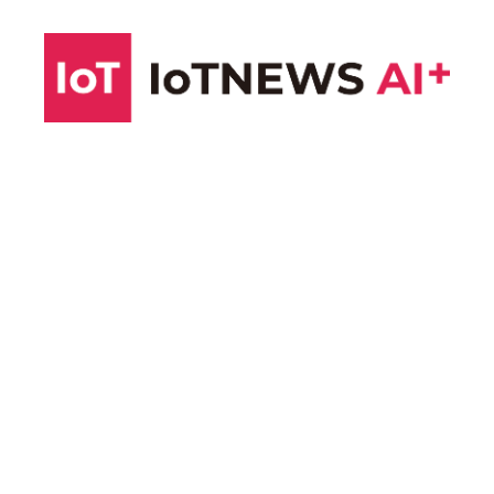
コ
ン
テ
ン
ツ
へ
ス
キ
ッ
プ