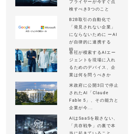
プライヤーが今すぐ点
検すべき3つのこと
B2B取引の自動化で
「発見されない企業」
にならないために ーAI
が自律的に連携する
時...
各社が模索するAIエー
ジェントを現場に入れ
るためのデバイス、企
業は何を問うべきか
米政府に公開3日で停止
されたAI「Claude
Fable 5」、その能力と
企業が今...
AIはSaaSを殺さない、
「共存戦争」の裏で本
当に起きていること