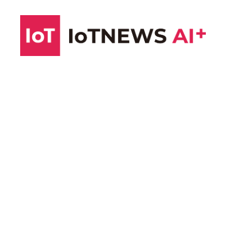
コ
ン
テ
ン
ツ
へ
ス
キ
ッ
プ