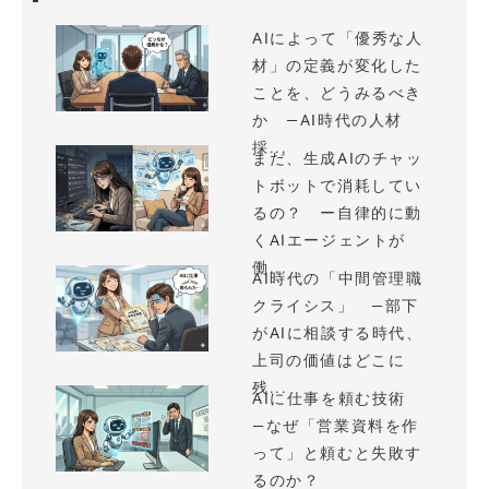
AIによって「優秀な人
材」の定義が変化した
ことを、どうみるべき
か —AI時代の人材
採...
まだ、生成AIのチャッ
トボットで消耗してい
るの？ ー自律的に動
くAIエージェントが
働...
AI時代の「中間管理職
クライシス」 —部下
がAIに相談する時代、
上司の価値はどこに
残...
AIに仕事を頼む技術
—なぜ「営業資料を作
って」と頼むと失敗す
るのか？