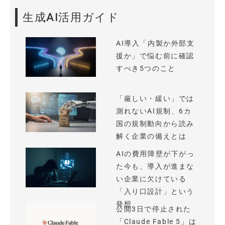
生成AI活用ガイド
AI導入「内製か外部支
援か」で悩む前に確認
すべき5つのこと
「厳しい・緩い」では
測れないAI規制、6カ
国の規制動向から読み
解く企業の備えとは
AIの費用障壁が下がっ
た今も、導入が進まな
い企業に欠けている
「入り口設計」という
発想
公開3日で停止された
「Claude Fable 5」は