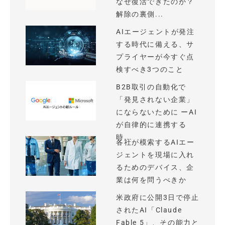
なぜ復活できたのか？
解除の裏側...
AIエージェントが発注
する時代に備える、サ
プライヤーが今すぐ点
検すべき3つのこと
B2B取引の自動化で
「発見されない企業」
にならないために ーAI
が自律的に連携する
時...
各社が模索するAIエー
ジェントを現場に入れ
るためのデバイス、企
業は何を問うべきか
米政府に公開3日で停止
されたAI「Claude
Fable 5」、その能力と