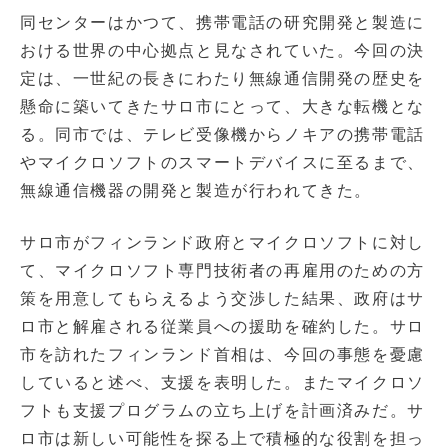
同センターはかつて、携帯電話の研究開発と製造に
おける世界の中心拠点と見なされていた。今回の決
定は、一世紀の長きにわたり無線通信開発の歴史を
懸命に築いてきたサロ市にとって、大きな転機とな
る。同市では、テレビ受像機からノキアの携帯電話
やマイクロソフトのスマートデバイスに至るまで、
無線通信機器の開発と製造が行われてきた。
サロ市がフィンランド政府とマイクロソフトに対し
て、マイクロソフト専門技術者の再雇用のための方
策を用意してもらえるよう交渉した結果、政府はサ
ロ市と解雇される従業員への援助を確約した。サロ
市を訪れたフィンランド首相は、今回の事態を憂慮
していると述べ、支援を表明した。またマイクロソ
フトも支援プログラムの立ち上げを計画済みだ。サ
ロ市は新しい可能性を探る上で積極的な役割を担っ