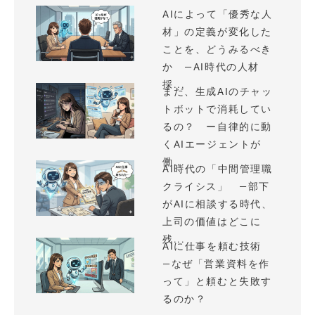
AIによって「優秀な人
材」の定義が変化した
ことを、どうみるべき
か —AI時代の人材
採...
まだ、生成AIのチャッ
トボットで消耗してい
るの？ ー自律的に動
くAIエージェントが
働...
AI時代の「中間管理職
クライシス」 —部下
がAIに相談する時代、
上司の価値はどこに
残...
AIに仕事を頼む技術
—なぜ「営業資料を作
って」と頼むと失敗す
るのか？