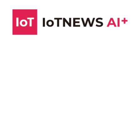
コ
ン
テ
ン
ツ
へ
ス
キ
ッ
プ