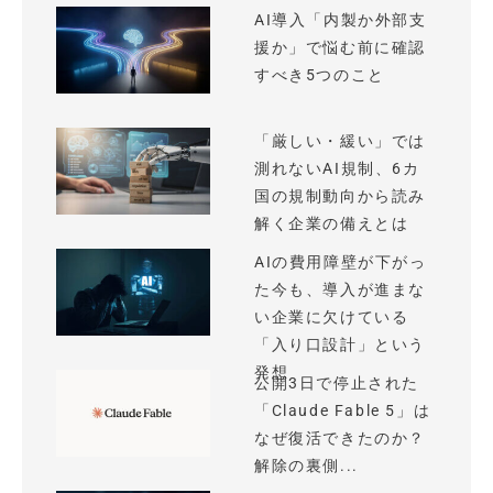
AI導入「内製か外部支
援か」で悩む前に確認
すべき5つのこと
「厳しい・緩い」では
測れないAI規制、6カ
国の規制動向から読み
解く企業の備えとは
AIの費用障壁が下がっ
た今も、導入が進まな
い企業に欠けている
「入り口設計」という
発想
公開3日で停止された
「Claude Fable 5」は
なぜ復活できたのか？
解除の裏側...