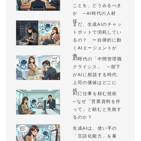
ことを、どうみるべき
か —AI時代の人材
採...
まだ、生成AIのチャッ
トボットで消耗してい
るの？ ー自律的に動
くAIエージェントが
働...
AI時代の「中間管理職
クライシス」 —部下
がAIに相談する時代、
上司の価値はどこに
残...
AIに仕事を頼む技術
—なぜ「営業資料を作
って」と頼むと失敗す
るのか？
生成AIは、使い手の
「言語化能力」を暴