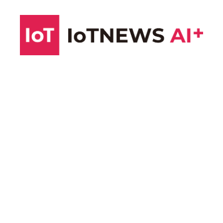
コ
ン
テ
ン
ツ
へ
ス
キ
ッ
プ