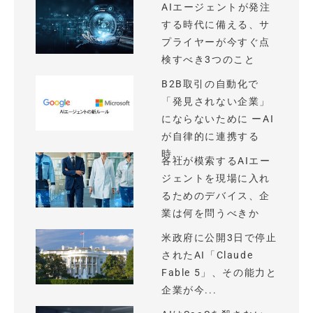
AIエージェントが発注
する時代に備える、サ
プライヤーが今すぐ点
検すべき3つのこと
B2B取引の自動化で
「発見されない企業」
にならないために ーAI
が自律的に連携する
時...
各社が模索するAIエー
ジェントを現場に入れ
るためのデバイス、企
業は何を問うべきか
米政府に公開3日で停止
されたAI「Claude
Fable 5」、その能力と
企業が今...