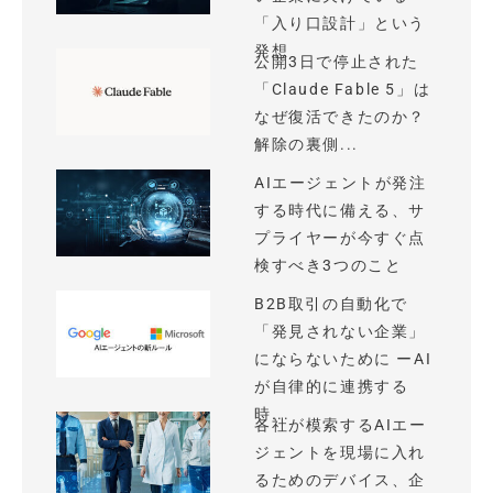
「入り口設計」という
発想
公開3日で停止された
「Claude Fable 5」は
なぜ復活できたのか？
解除の裏側...
AIエージェントが発注
する時代に備える、サ
プライヤーが今すぐ点
検すべき3つのこと
B2B取引の自動化で
「発見されない企業」
にならないために ーAI
が自律的に連携する
時...
各社が模索するAIエー
ジェントを現場に入れ
るためのデバイス、企