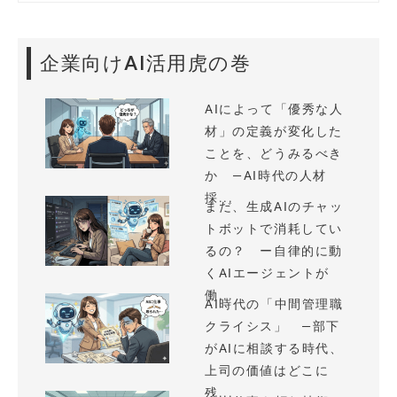
企業向けAI活用虎の巻
AIによって「優秀な人
材」の定義が変化した
ことを、どうみるべき
か —AI時代の人材
採...
まだ、生成AIのチャッ
トボットで消耗してい
るの？ ー自律的に動
くAIエージェントが
働...
AI時代の「中間管理職
クライシス」 —部下
がAIに相談する時代、
上司の価値はどこに
残...