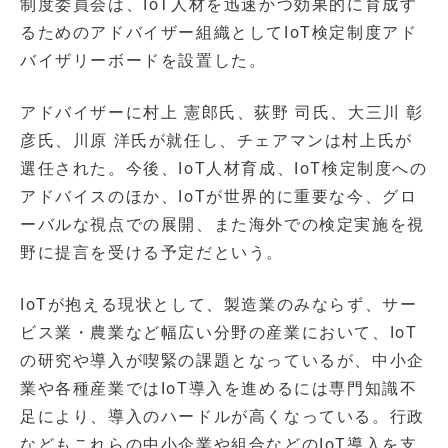
制度委員会は、IoT人材を迅速かつ効果的に育成す
るためのアドバイザー組織としてIoT検定制度アド
バイザリーボードを設置した。
アドバイザーに村上 憲郎氏、荻野 司氏、大三川 彰
彦氏、川原 洋氏が就任し、チェアマンは村上氏が
選任された。今後、IoT人材育成、IoT検定制度への
アドバイスのほか、IoTが世界的に重要な今、グロ
ーバルな視点での展開、また海外での検定実施を視
野に提言を受ける予定だという。
IoTが抱える現状として、製造業のみならず、サー
ビス業・農業など幅広い分野の産業において、IoT
の研究や導入が喫緊の課題となっているが、中小企
業や各種産業ではIoT導入を進めるには専門知識不
足により、導入のハードルが高くなっている。行政
などもこれらの中小企業や組合などのIoT導入を支