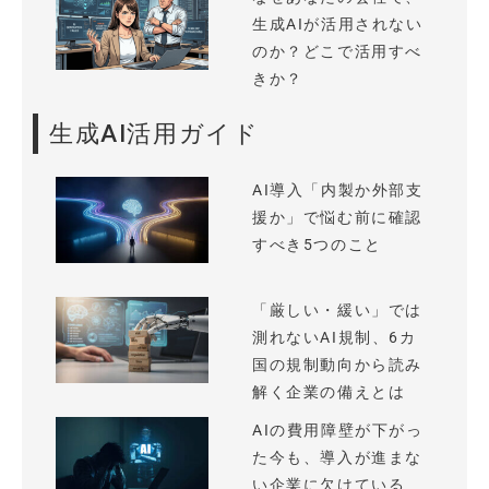
生成AIが活用されない
のか？どこで活用すべ
きか？
生成AI活用ガイド
AI導入「内製か外部支
援か」で悩む前に確認
すべき5つのこと
「厳しい・緩い」では
測れないAI規制、6カ
国の規制動向から読み
解く企業の備えとは
AIの費用障壁が下がっ
た今も、導入が進まな
い企業に欠けている