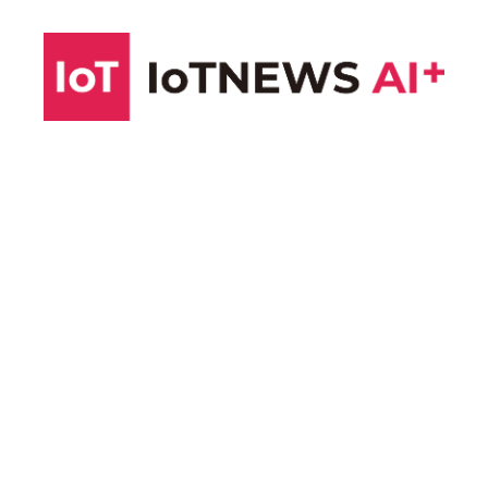
コ
ン
テ
ン
ツ
へ
ス
キ
ッ
プ