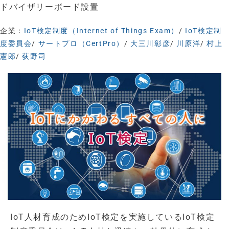
ドバイザリーボード設置
企業：
IoT検定制度（Internet of Things Exam）
/
IoT検定制
度委員会
/
サートプロ（CertPro）
/
大三川彰彦
/
川原洋
/
村上
憲郎
/
荻野司
IoT人材育成のためIoT検定を実施しているIoT検定