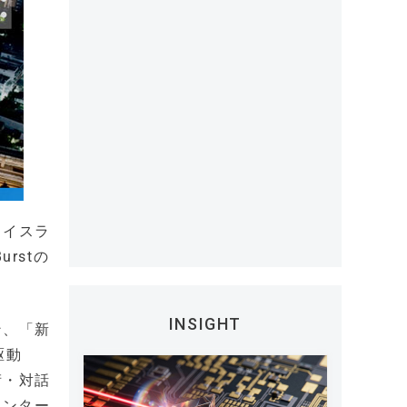
るイスラ
rstの
INSIGHT
ン、「新
駆動
術・対話
インター