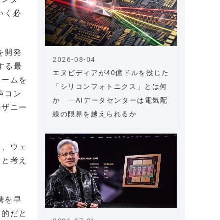
いく必
を開発
2026-08-04
する最
エヌビディアが40億ドルを投じた
ォームを
「シリコンフォトニクス」とは何
声コン
か ―AIデータセンターは電気配
ーザニー
線の限界を越えられるか
ト、ウェ
ると考え
携を早
目的だと