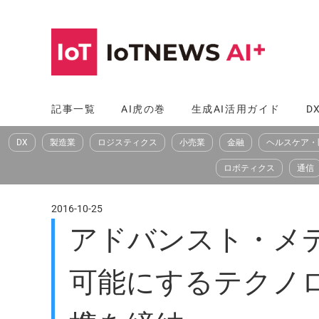
コ
ン
テ
ン
ツ
記事一覧
AI虎の巻
生成AI活用ガイド
D
へ
DX
製造業
ロジスティクス
小売業
金融
ヘルスケア・
ス
キ
ロボティクス
通信
ッ
プ
2016-10-25
アドバンスト・メ
可能にするテクノロジ