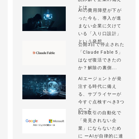
とは
AIの費用障壁が下が
った今も、導入が進
まない企業に欠けて
いる「入り口設計」
という発想
公開3日で停止された
「Claude Fable 5」
はなぜ復活できたの
か？解除の裏側...
AIエージェントが発
注する時代に備え
る、サプライヤーが
今すぐ点検すべき3つ
のこと
B2B取引の自動化で
「発見されない企
業」にならないため
に ーAIが自律的に連