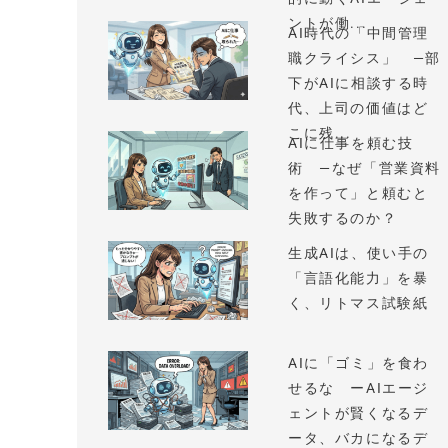
ントが働...
AI時代の「中間管理
職クライシス」 —部
下がAIに相談する時
代、上司の価値はど
こに残...
AIに仕事を頼む技
術 —なぜ「営業資料
を作って」と頼むと
失敗するのか？
生成AIは、使い手の
「言語化能力」を暴
く、リトマス試験紙
AIに「ゴミ」を食わ
せるな ーAIエージ
ェントが賢くなるデ
ータ、バカになるデ