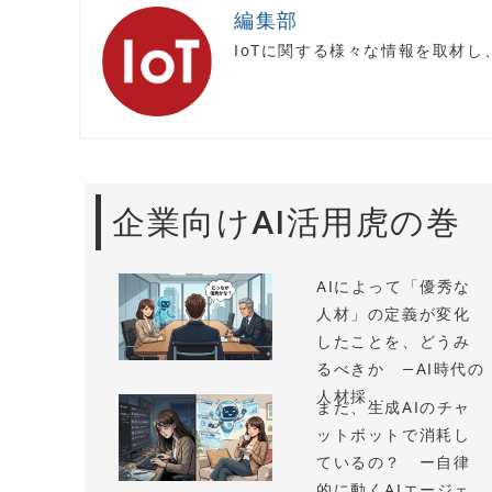
編集部
IoTに関する様々な情報を取材
企業向けAI活用虎の巻
AIによって「優秀な
人材」の定義が変化
したことを、どうみ
るべきか —AI時代の
人材採...
まだ、生成AIのチャ
ットボットで消耗し
ているの？ ー自律
的に動くAIエージェ