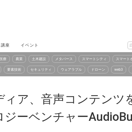
X講座
イベント
医療
農業
土木建設
メタバース
スマートシティ
スマート
要素技術
セキュリティ
ウェアラブル
ドローン
web3
ディア、音声コンテンツ
ーベンチャーAudioBu