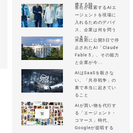
携する時...
各社が模索するAIエ
ージェントを現場に
入れるためのデバイ
ス、企業は何を問う
べきか
米政府に公開3日で停
止されたAI「Claude
Fable 5」、その能力
と企業が今...
AIはSaaSを殺さな
い、「共存戦争」の
裏で本当に起きてい
ること
AIが買い物を代行す
る「エージェント・
コマース」時代、
Googleが提唱する