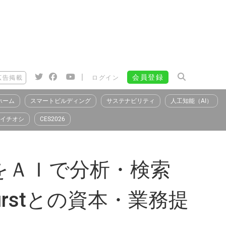
|
会員登録
広告掲載
ログイン
ホーム
スマートビルディング
サステナビリティ
人工知能（AI）
イチオシ
CES2026
をＡＩで分析・検索
rstとの資本・業務提