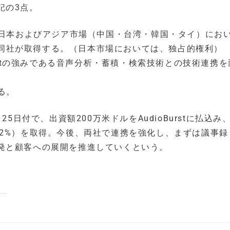
記の3点。
ンを、日本およびアジア市場（中国・台湾・韓国・タイ）にお
を同社が取得する。（日本市場においては、独占的権利）
oBurstの強みである音声分析・蓄積・検索技術との技術連携
する。
5日付で、出資額200万米ドルをAudioBurstに払込み
9.32%）を取得。今後、両社で連携を強化し、まずは議事
発と顧客への展開を推進していくという。
）