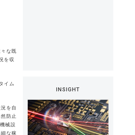
様々な既
況を収
タイム
INSIGHT
状況を自
未然防止
の機械設
詳細な稼