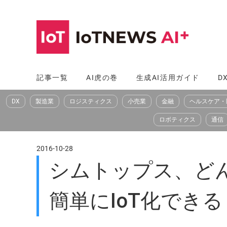
コ
ン
テ
ン
ツ
記事一覧
AI虎の巻
生成AI活用ガイド
D
へ
DX
製造業
ロジスティクス
小売業
金融
ヘルスケア・
ス
キ
ロボティクス
通信
ッ
プ
2016-10-28
シムトップス、ど
簡単にIoT化できる「