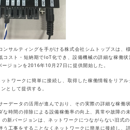
コンサルティングを手がける株式会社シムトップスは、
低コスト・短納期でIoT化でき、設備機械の詳細な稼働状
新バージョンを2016年10月27日に提供開始した。
のネットワークに簡単に接続し、取得した稼働情報をリアル
ョンとして提供する。
サーデータの活用が進んでおり、その実際の詳細な稼働
ダな時間の排除による設備稼働率の向上、異常や故障の
LER」の新バージョンは、ネットワークにつながらない旧式
伴う工事をすることなくネットワークに簡単に接続し、