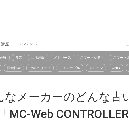
X講座
イベント
医療
農業
土木建設
メタバース
スマートシティ
スマート
要素技術
セキュリティ
ウェアラブル
ドローン
web3
んなメーカーのどんな古
MC-Web CONTROLL