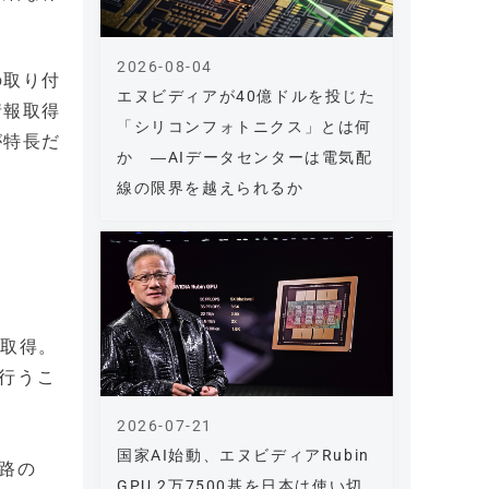
2026-08-04
の取り付
エヌビディアが40億ドルを投じた
情報取得
「シリコンフォトニクス」とは何
が特長だ
か ―AIデータセンターは電気配
線の限界を越えられるか
に取得。
行うこ
2026-07-21
国家AI始動、エヌビディアRubin
路の
GPU 2万7500基を日本は使い切