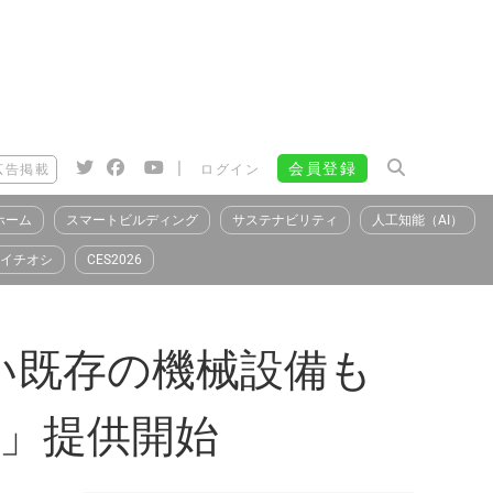
|
会員登録
広告掲載
ログイン
ホーム
スマートビルディング
サステナビリティ
人工知能（AI）
イチオシ
CES2026
い既存の機械設備も
ER」提供開始