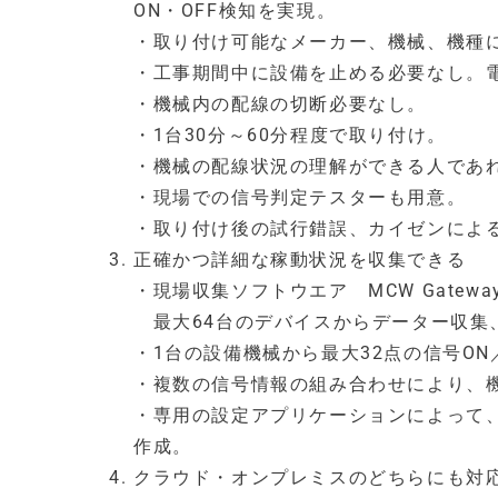
ON・OFF検知を実現。
・取り付け可能なメーカー、機械、機種
・工事期間中に設備を止める必要なし。
・機械内の配線の切断必要なし。
・1台30分～60分程度で取り付け。
・機械の配線状況の理解ができる人であ
・現場での信号判定テスターも用意。
・取り付け後の試行錯誤、カイゼンによ
正確かつ詳細な稼動状況を収集できる
・現場収集ソフトウエア MCW Gatewa
最大64台のデバイスからデーター収集
・1台の設備機械から最大32点の信号ON
・複数の信号情報の組み合わせにより、
・専用の設定アプリケーションによって
作成。
クラウド・オンプレミスのどちらにも対