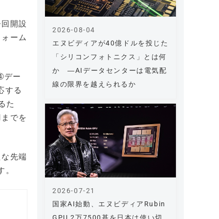
今回開設
2026-08-04
フォーム
エヌビディアが40億ドルを投じた
「シリコンフォトニクス」とは何
か ―AIデータセンターは電気配
➃デー
線の限界を越えられるか
応する
るた
用までを
たな先端
す。
2026-07-21
国家AI始動、エヌビディアRubin
GPU 2万7500基を日本は使い切