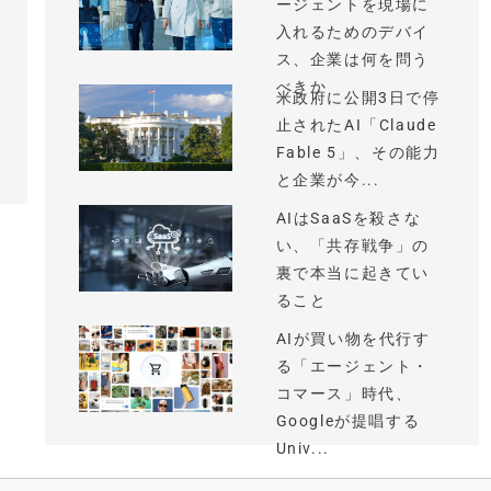
ージェントを現場に
入れるためのデバイ
ス、企業は何を問う
べきか
米政府に公開3日で停
止されたAI「Claude
Fable 5」、その能力
と企業が今...
AIはSaaSを殺さな
い、「共存戦争」の
裏で本当に起きてい
ること
AIが買い物を代行す
る「エージェント・
コマース」時代、
Googleが提唱する
Univ...