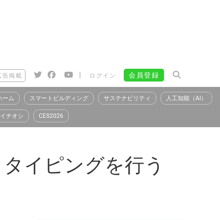
|
会員登録
広告掲載
ログイン
ホーム
スマートビルディング
サステナビリティ
人工知能（AI）
イチオシ
CES2026
トタイピングを行う