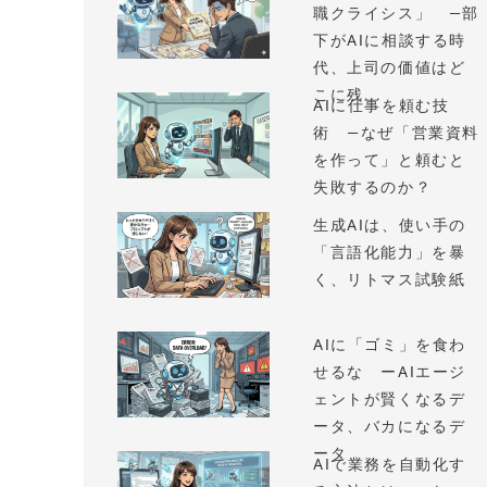
職クライシス」 —部
下がAIに相談する時
代、上司の価値はど
こに残...
AIに仕事を頼む技
術 —なぜ「営業資料
を作って」と頼むと
失敗するのか？
生成AIは、使い手の
「言語化能力」を暴
く、リトマス試験紙
AIに「ゴミ」を食わ
せるな ーAIエージ
ェントが賢くなるデ
ータ、バカになるデ
ータ
AIで業務を自動化す