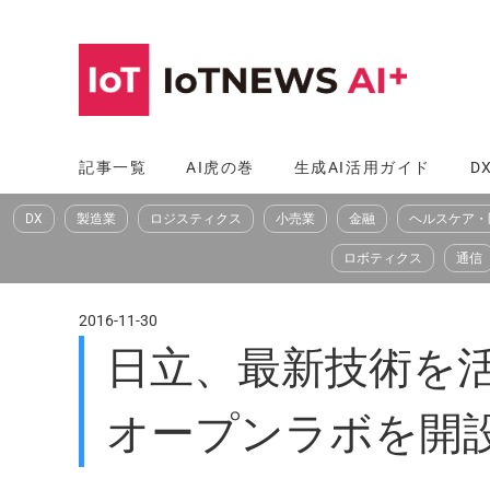
コ
ン
テ
ン
ツ
記事一覧
AI虎の巻
生成AI活用ガイド
D
へ
DX
製造業
ロジスティクス
小売業
金融
ヘルスケア・
ス
キ
ロボティクス
通信
ッ
プ
2016-11-30
日立、最新技術を
オープンラボを開