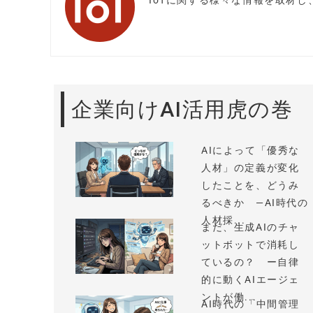
IoTに関する様々な情報を取材
企業向けAI活用虎の巻
AIによって「優秀な
人材」の定義が変化
したことを、どうみ
るべきか —AI時代の
人材採...
まだ、生成AIのチャ
ットボットで消耗し
ているの？ ー自律
的に動くAIエージェ
ントが働...
AI時代の「中間管理