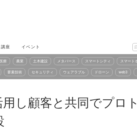
X講座
イベント
医療
農業
土木建設
メタバース
スマートシティ
スマート
要素技術
セキュリティ
ウェアラブル
ドローン
web3
活用し顧客と共同でプロ
設