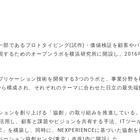
一部であるプロトタイピング(試作)・価値検証を顧客や
するためのオープンラボを横浜研究所に開設し、2016年
プリケーション技術を開発する3つのラボと、事業分野を
から構成され、それぞれのテーマに合わせた日立の最先端
ョンを創り上げる「協創」の取り組みを推進している。2
活用し、顧客と課題やビジョンを共有する手法、ITツー
CE」を構築し、同時に、NEXPERIENCEに基づいた協創
ベーション協創センタ(東京・赤坂)内に開設した。