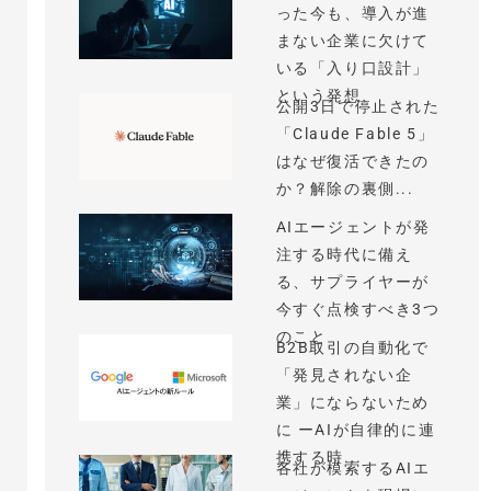
った今も、導入が進
まない企業に欠けて
いる「入り口設計」
という発想
公開3日で停止された
「Claude Fable 5」
はなぜ復活できたの
か？解除の裏側...
AIエージェントが発
注する時代に備え
る、サプライヤーが
今すぐ点検すべき3つ
のこと
B2B取引の自動化で
「発見されない企
業」にならないため
に ーAIが自律的に連
携する時...
各社が模索するAIエ