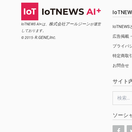
IoTN
株式会社アールジーン
IoTNEWS AI+は、
が運営
IoTNEW
しております。
広告掲載
R.GENE,Inc.
© 2015-
プライバ
特定商取
お問合せ
サイト
検
索:
ソーシ