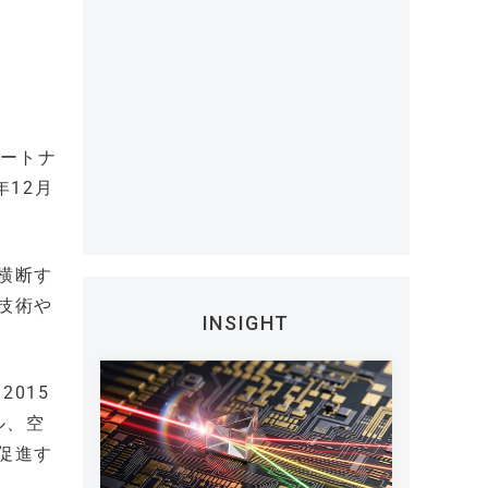
パートナ
12月
横断す
技術や
INSIGHT
015
ル、空
を促進す