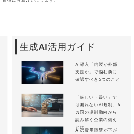
し、皆様にお届けいたします。
生成AI活用ガイド
AI導入「内製か外部
支援か」で悩む前に
確認すべき5つのこと
「厳しい・緩い」で
は測れないAI規制、6
カ国の規制動向から
読み解く企業の備え
とは
AIの費用障壁が下が