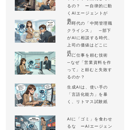
るの？ ー自律的に動
くAIエージェントが
働...
AI時代の「中間管理職
クライシス」 —部下
がAIに相談する時代、
上司の価値はどこに
残...
AIに仕事を頼む技術
—なぜ「営業資料を作
って」と頼むと失敗す
るのか？
生成AIは、使い手の
「言語化能力」を暴
く、リトマス試験紙
AIに「ゴミ」を食わせ
るな ーAIエージェン