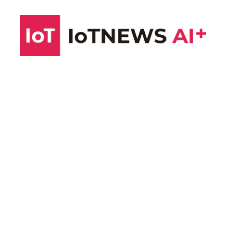
コ
ン
テ
ン
ツ
へ
ス
キ
ッ
プ