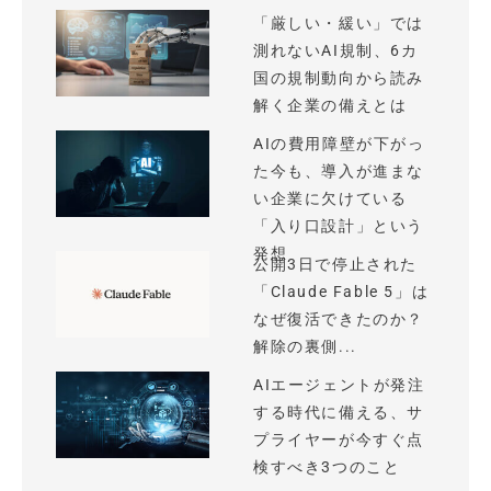
「厳しい・緩い」では
測れないAI規制、6カ
国の規制動向から読み
解く企業の備えとは
AIの費用障壁が下がっ
た今も、導入が進まな
い企業に欠けている
「入り口設計」という
発想
公開3日で停止された
「Claude Fable 5」は
なぜ復活できたのか？
解除の裏側...
AIエージェントが発注
する時代に備える、サ
プライヤーが今すぐ点
検すべき3つのこと