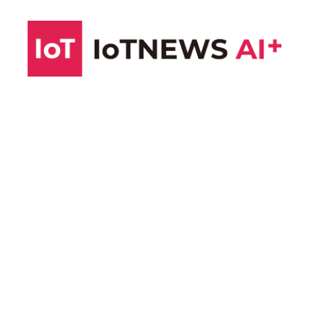
コ
ン
テ
ン
ツ
へ
ス
キ
ッ
プ