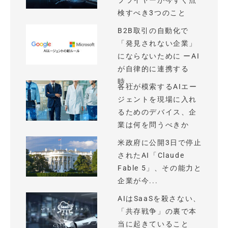
プライヤーが今すぐ点
検すべき3つのこと
B2B取引の自動化で
「発見されない企業」
にならないために ーAI
が自律的に連携する
時...
各社が模索するAIエー
ジェントを現場に入れ
るためのデバイス、企
業は何を問うべきか
米政府に公開3日で停止
されたAI「Claude
Fable 5」、その能力と
企業が今...
AIはSaaSを殺さない、
「共存戦争」の裏で本
当に起きていること