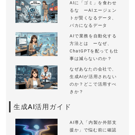
AIに「ゴミ」を食わせ
るな ーAIエージェン
トが賢くなるデータ、
バカになるデータ
AIで業務を自動化する
方法とは ーなぜ、
ChatGPTを配っても仕
事は減らないのか？
なぜあなたの会社で、
生成AIが活用されない
のか？どこで活用すべ
きか？
生成AI活用ガイド
AI導入「内製か外部支
援か」で悩む前に確認