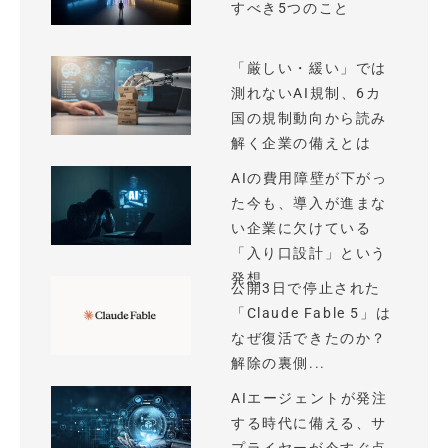
すべき5つのこと
「厳しい・緩い」では
測れないAI規制、6カ
国の規制動向から読み
解く企業の備えとは
AIの費用障壁が下がっ
た今も、導入が進まな
い企業に欠けている
「入り口設計」という
発想
公開3日で停止された
「Claude Fable 5」は
なぜ復活できたのか？
解除の裏側...
AIエージェントが発注
する時代に備える、サ