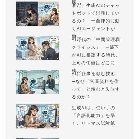
採...
まだ、生成AIのチャッ
トボットで消耗してい
るの？ ー自律的に動
くAIエージェントが
働...
AI時代の「中間管理職
クライシス」 —部下
がAIに相談する時代、
上司の価値はどこに
残...
AIに仕事を頼む技術
—なぜ「営業資料を作
って」と頼むと失敗す
るのか？
生成AIは、使い手の
「言語化能力」を暴
く、リトマス試験紙