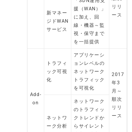
「SDN運用支
リリ
援（WAN）」
新マネー
ース
に加え、回
ジドWAN
線・機器～監
サービス
視・保守まで
を一括提供
アプリケーシ
トラフィ
ョンレベルの
ック可視
ネットワーク
2017
化
トラフィック
年3
を可視化
月～
Add-
順次
ネットワーク
on
リリ
のトラフィッ
ース
ネットワ
クトレンドか
ーク分析
らサイレント