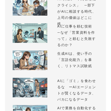
クライシス」 —部下
がAIに相談する時代、
上司の価値はどこに
残...
AIに仕事を頼む技術
—なぜ「営業資料を作
って」と頼むと失敗す
るのか？
生成AIは、使い手の
「言語化能力」を暴
く、リトマス試験紙
AIに「ゴミ」を食わせ
るな ーAIエージェン
トが賢くなるデータ、
バカになるデータ
AIで業務を自動化する