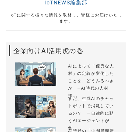
IoTNEWS編集部
IoTに関する様々な情報を取材し、皆様にお届けいたし
ます。
企業向けAI活用虎の巻
AIによって「優秀な人
材」の定義が変化した
ことを、どうみるべき
か —AI時代の人材
採...
まだ、生成AIのチャッ
トボットで消耗してい
るの？ ー自律的に動
くAIエージェントが
働...
AI時代の「中間管理職