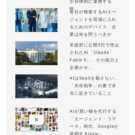
が自律的に連携する
時...
各社が模索するAIエー
ジェントを現場に入れ
るためのデバイス、企
業は何を問うべきか
米政府に公開3日で停止
されたAI「Claude
Fable 5」、その能力と
企業が今...
AIはSaaSを殺さない、
「共存戦争」の裏で本
当に起きていること
AIが買い物を代行する
「エージェント・コマ
ース」時代、Googleが
提唱するUniv...