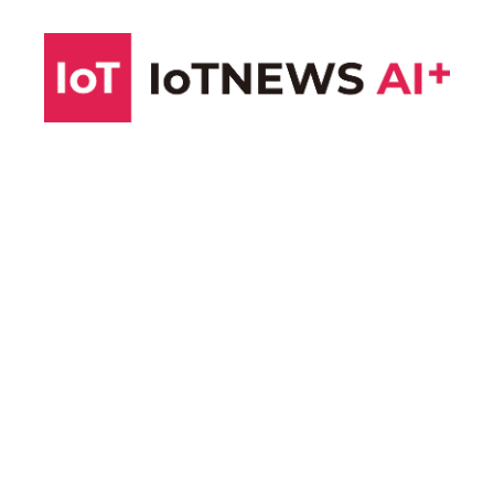
コ
ン
テ
ン
ツ
へ
ス
キ
ッ
プ