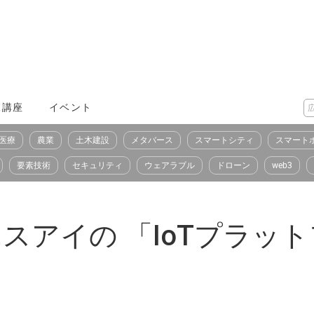
X講座
イベント
医療
農業
土木建設
メタバース
スマートシティ
スマート
要素技術
セキュリティ
ウェアラブル
ドローン
web3
ツエスアイの 「IoTプラッ