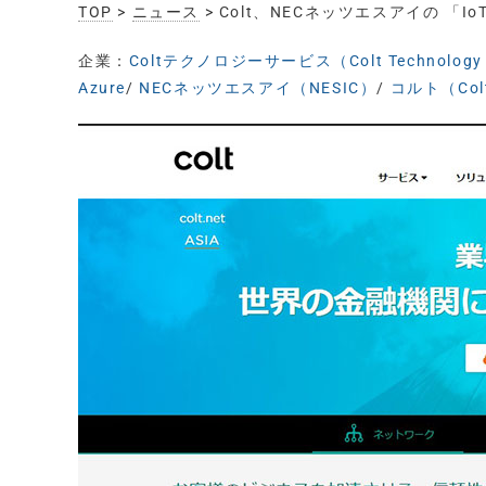
TOP
>
ニュース
> Colt、NECネッツエスアイの 「I
企業：
Coltテクノロジーサービス（Colt Technology S
Azure
/
NECネッツエスアイ（NESIC）
/
コルト（Col