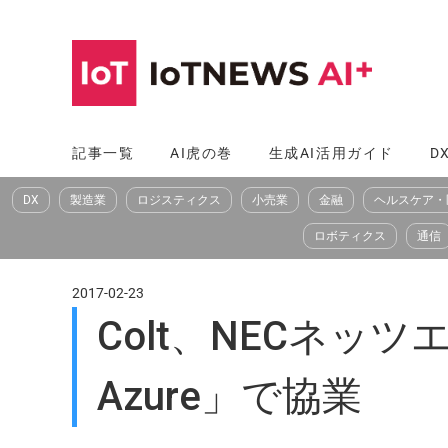
コ
ン
テ
ン
ツ
記事一覧
AI虎の巻
生成AI活用ガイド
D
へ
DX
製造業
ロジスティクス
小売業
金融
ヘルスケア・
ス
キ
ロボティクス
通信
ッ
プ
2017-02-23
Colt、NECネッ
Azure」で協業