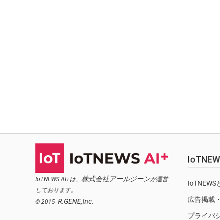
IoTN
株式会社アールジーン
IoTNEWS AI+は、
が運営
IoTNEW
しております。
広告掲載
R.GENE,Inc.
© 2015-
プライバ