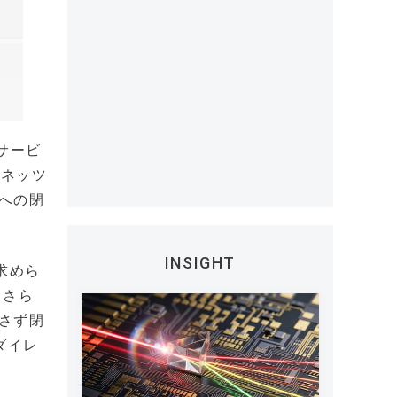
サービ
Cネッツ
eへの閉
INSIGHT
で求めら
。さら
介さず閉
ダイレ