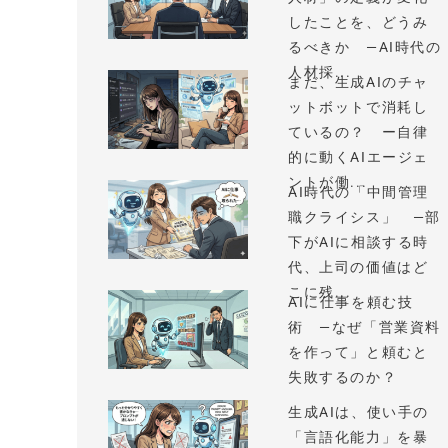
したことを、どうみ
るべきか —AI時代の
人材採...
まだ、生成AIのチャ
ットボットで消耗し
ているの？ ー自律
的に動くAIエージェ
ントが働...
AI時代の「中間管理
職クライシス」 —部
下がAIに相談する時
代、上司の価値はど
こに残...
AIに仕事を頼む技
術 —なぜ「営業資料
を作って」と頼むと
失敗するのか？
生成AIは、使い手の
「言語化能力」を暴