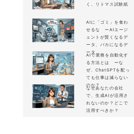
く、リトマス試験紙
AIに「ゴミ」を食わ
せるな ーAIエージ
ェントが賢くなるデ
ータ、バカになるデ
ータ
AIで業務を自動化す
る方法とは ーな
ぜ、ChatGPTを配っ
ても仕事は減らない
のか？
なぜあなたの会社
で、生成AIが活用さ
れないのか？どこで
活用すべきか？