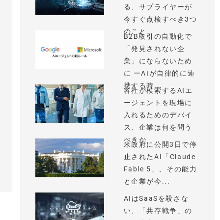
る、サプライヤーが
今すぐ点検すべき3つ
のこと
B2B取引の自動化で
「発見されない企
業」にならないため
に ーAIが自律的に連
携する時...
各社が模索するAIエ
ージェントを現場に
入れるためのデバイ
ス、企業は何を問う
べきか
米政府に公開3日で停
止されたAI「Claude
Fable 5」、その能力
と企業が今...
AIはSaaSを殺さな
い、「共存戦争」の