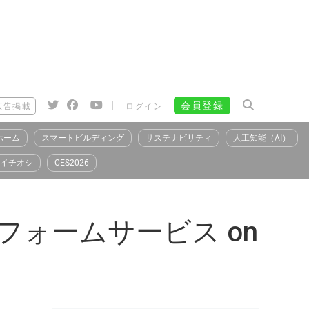
|
会員登録
広告掲載
ログイン
ホーム
スマートビルディング
サステナビリティ
人工知能（AI）
イチオシ
CES2026
トフォームサービス on