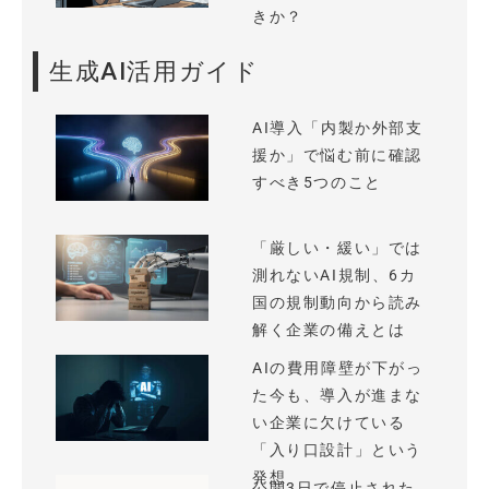
きか？
生成AI活用ガイド
AI導入「内製か外部支
援か」で悩む前に確認
すべき5つのこと
「厳しい・緩い」では
測れないAI規制、6カ
国の規制動向から読み
解く企業の備えとは
AIの費用障壁が下がっ
た今も、導入が進まな
い企業に欠けている
「入り口設計」という
発想
公開3日で停止された