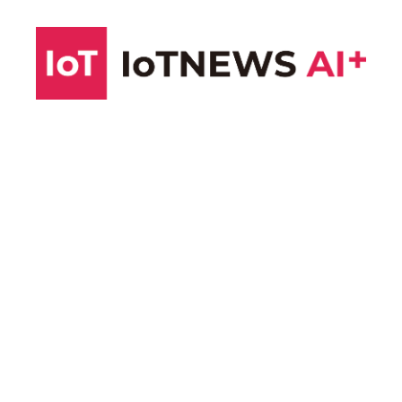
コ
ン
テ
ン
ツ
へ
ス
キ
ッ
プ