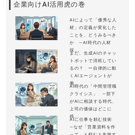
企業向けAI活用虎の巻
AIによって「優秀な人
材」の定義が変化した
ことを、どうみるべき
か —AI時代の人材
採...
まだ、生成AIのチャッ
トボットで消耗してい
るの？ ー自律的に動
くAIエージェントが
働...
AI時代の「中間管理職
クライシス」 —部下
がAIに相談する時代、
上司の価値はどこに
残...
AIに仕事を頼む技術
—なぜ「営業資料を作
って」と頼むと失敗す