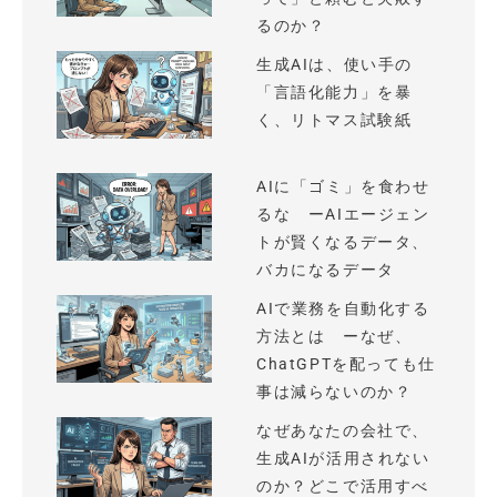
るのか？
生成AIは、使い手の
「言語化能力」を暴
く、リトマス試験紙
AIに「ゴミ」を食わせ
るな ーAIエージェン
トが賢くなるデータ、
バカになるデータ
AIで業務を自動化する
方法とは ーなぜ、
ChatGPTを配っても仕
事は減らないのか？
なぜあなたの会社で、
生成AIが活用されない
のか？どこで活用すべ