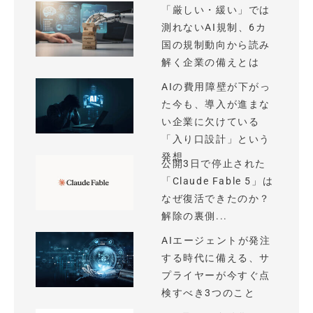
「厳しい・緩い」では
測れないAI規制、6カ
国の規制動向から読み
解く企業の備えとは
AIの費用障壁が下がっ
た今も、導入が進まな
い企業に欠けている
「入り口設計」という
発想
公開3日で停止された
「Claude Fable 5」は
なぜ復活できたのか？
解除の裏側...
AIエージェントが発注
する時代に備える、サ
プライヤーが今すぐ点
検すべき3つのこと