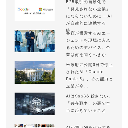
B2B取引の自動化で
「発見されない企業」
にならないために ーAI
が自律的に連携する
時...
各社が模索するAIエー
ジェントを現場に入れ
るためのデバイス、企
業は何を問うべきか
米政府に公開3日で停止
されたAI「Claude
Fable 5」、その能力と
企業が今...
AIはSaaSを殺さない、
「共存戦争」の裏で本
当に起きていること
AIが買い物を代行する