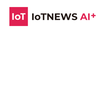
コ
ン
テ
ン
ツ
へ
ス
キ
ッ
プ