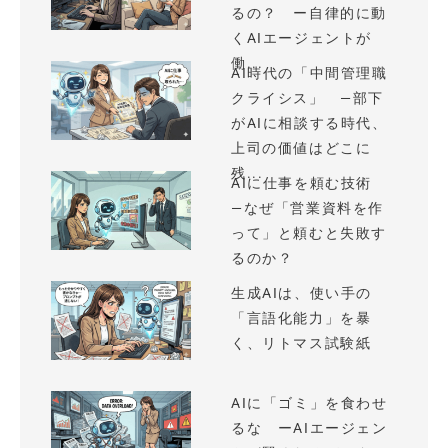
るの？ ー自律的に動
くAIエージェントが
働...
AI時代の「中間管理職
クライシス」 —部下
がAIに相談する時代、
上司の価値はどこに
残...
AIに仕事を頼む技術
—なぜ「営業資料を作
って」と頼むと失敗す
るのか？
生成AIは、使い手の
「言語化能力」を暴
く、リトマス試験紙
AIに「ゴミ」を食わせ
るな ーAIエージェン