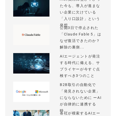
た今も、導入が進まな
い企業に欠けている
「入り口設計」という
発想
公開3日で停止された
「Claude Fable 5」は
なぜ復活できたのか？
解除の裏側...
AIエージェントが発注
する時代に備える、サ
プライヤーが今すぐ点
検すべき3つのこと
B2B取引の自動化で
「発見されない企業」
にならないために ーAI
が自律的に連携する
時...
各社が模索するAIエー