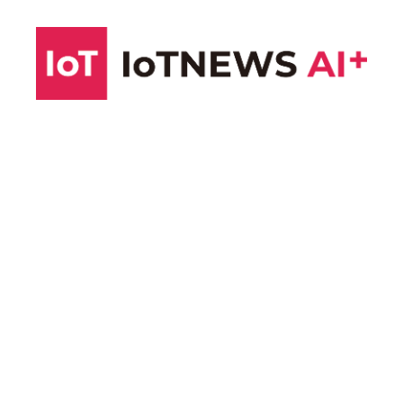
コ
ン
テ
ン
ツ
へ
ス
キ
ッ
プ