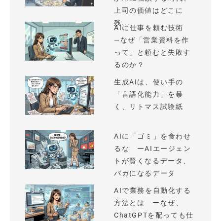
上司の価値はどこに
残...
AIに仕事を頼む技術
—なぜ「営業資料を作
って」と頼むと失敗す
るのか？
生成AIは、使い手の
「言語化能力」を暴
く、リトマス試験紙
AIに「ゴミ」を食わせ
るな ーAIエージェン
トが賢くなるデータ、
バカになるデータ
AIで業務を自動化する
方法とは ーなぜ、
ChatGPTを配っても仕