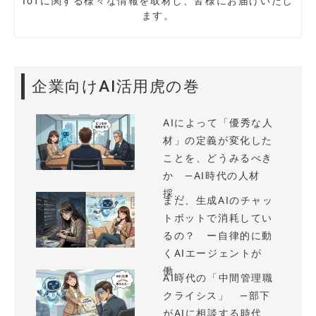
IoTに関する様々な情報を取材し、皆様にお届けいたし
ます。
企業向けAI活用虎の巻
AIによって「優秀な人
材」の定義が変化した
ことを、どうみるべき
か —AI時代の人材
採...
まだ、生成AIのチャッ
トボットで消耗してい
るの？ ー自律的に動
くAIエージェントが
働...
AI時代の「中間管理職
クライシス」 —部下
がAIに相談する時代、