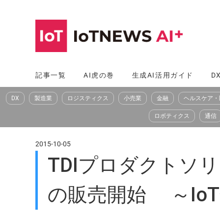
コ
ン
テ
ン
ツ
記事一覧
AI虎の巻
生成AI活用ガイド
D
へ
DX
製造業
ロジスティクス
小売業
金融
ヘルスケア・
ス
キ
ロボティクス
通信
ッ
プ
2015-10-05
TDIプロダクトソ
の販売開始 ～Io