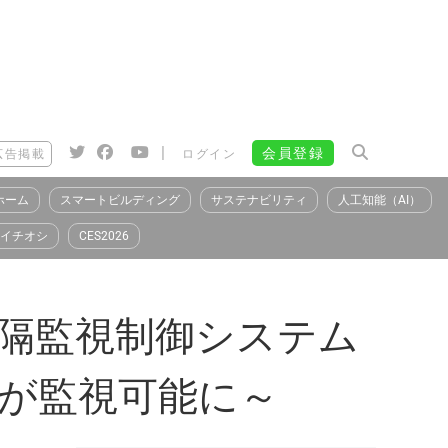
|
会員登録
広告掲載
ログイン
ホーム
スマートビルディング
サステナビリティ
人工知能（AI）
イチオシ
CES2026
遠隔監視制御システム
境が監視可能に～