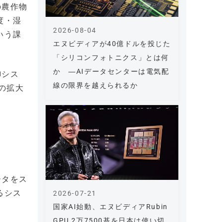
の農作物
度・湿
2026-08-04
いう課
エヌビディアが40億ドルを投じた
「シリコンフォトニクス」とは何
か ―AIデータセンターは電気配
御シス
線の限界を越えられるか
の拡大
ータをス
るシス
2026-07-21
国家AI始動、エヌビディアRubin
GPU 2万7500基を日本は使い切