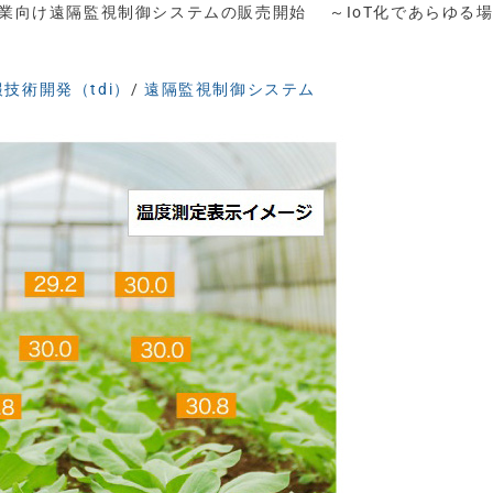
農業向け遠隔監視制御システムの販売開始 ～IoT化であらゆる
技術開発（tdi）
/
遠隔監視制御システム