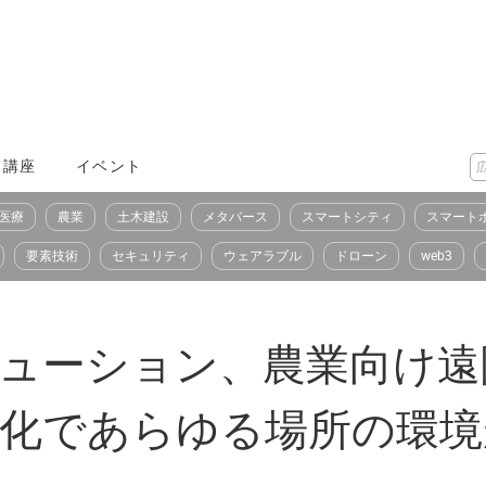
X講座
イベント
医療
農業
土木建設
メタバース
スマートシティ
スマート
要素技術
セキュリティ
ウェアラブル
ドローン
web3
リューション、農業向け
T化であらゆる場所の環